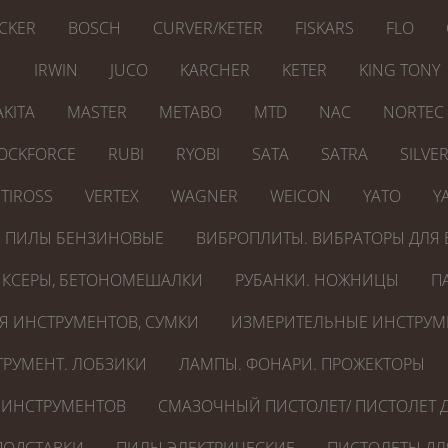
CKER
BOSCH
CURVER/KETER
FISKARS
FLO
N
IRWIN
JUCO
KARCHER
KETER
KING TONY
KITA
MASTER
METABO
MTD
NAC
NORTEC
OCKFORCE
RUBI
RYOBI
SATA
SATRA
SILVE
TIROSS
VERTEX
WAGNER
WEICON
YATO
Y
ПИЛЫ БЕНЗИНОВЫЕ
ВИБРОПЛИТЫ. ВИБРАТОРЫ ДЛЯ 
КСЕРЫ, БЕТОНОМЕШАЛКИ
РУБАНКИ. НОЖНИЦЫ
П
Я ИНСТРУМЕНТОВ, СУМКИ
ИЗМЕРИТЕЛЬНЫЕ ИНСТРУМ
РУМЕНТ. ЛОБЗИКИ
ЛАМПЫ. ФОНАРИ. ПРОЖЕКТОРЫ
 ИНСТРУМЕНТОВ
СМАЗОЧНЫЙ ПИСТОЛЕТ/ ПИСТОЛЕТ Д