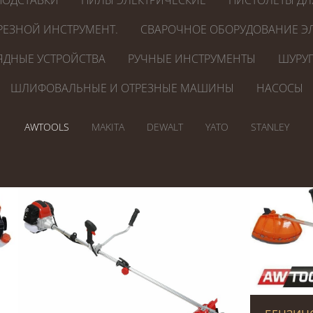
ПОДСТАВКИ
ПИЛЫ ЭЛЕКТРИЧЕСКИЕ
ПИСТОЛЕТЫ ДЛ
РЕЗНОЙ ИНСТРУМЕНТ.
СВАРОЧНОЕ ОБОРУДОВАНИЕ ЭЛ
ЯДНЫЕ УСТРОЙСТВА
РУЧНЫЕ ИНСТРУМЕНТЫ
ШУРУП
ШЛИФОВАЛЬНЫЕ И ОТРЕЗНЫЕ МАШИНЫ
НАСОСЫ
AWTOOLS
MAKITA
DEWALT
YATO
STANLEY