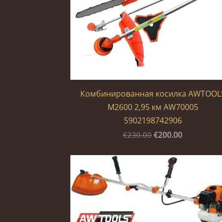
Комбинированная косилка AWTOOL
M2600 2,95 км AW70005
5902198742906
€200.00
€230.00