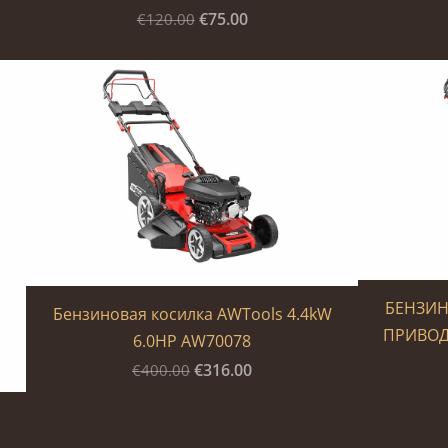
€75.00
€120.00
БЕНЗИН
Бензиновая косилка AWTools 4.4kW
ПРИВОДО
6.0HP AW70078
€316.00
€400.00