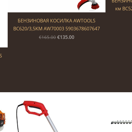
БЕНЗИНО
км BC5
БЕНЗИНОВАЯ КОСИЛКА AWTOOLS
BC620/3,5KM AW70003 5903678607647
€135.00
€165.00
S