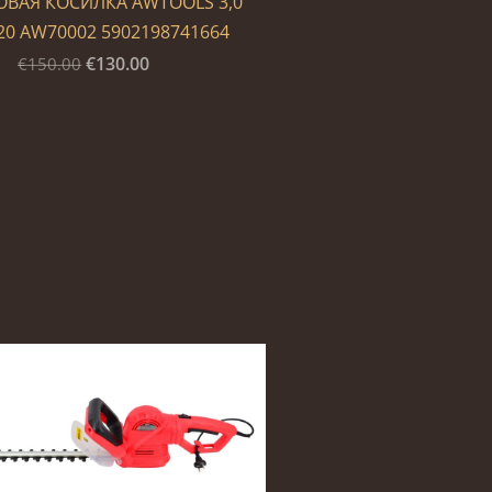
ВАЯ КОСИЛКА AWTOOLS 3,0
20 AW70002 5902198741664
€130.00
€150.00