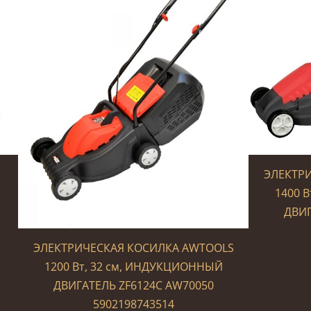
ЭЛЕКТР
1400 
ДВИГ
ЭЛЕКТРИЧЕСКАЯ КОСИЛКА AWTOOLS
1200 Вт, 32 см, ИНДУКЦИОННЫЙ
ДВИГАТЕЛЬ ZF6124C AW70050
5902198743514