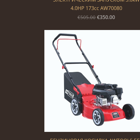
4.0HP 173cc AW70080
€350.00
€505.00