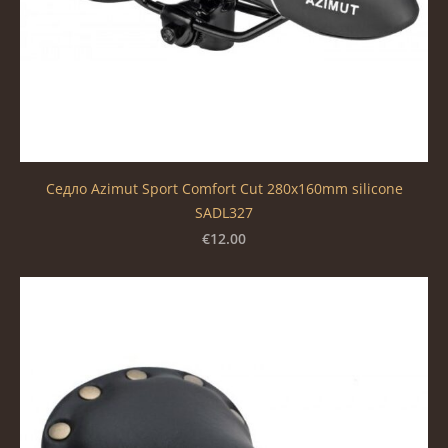
Седло Azimut Sport Comfort Cut 280x160mm silicone
SADL327
€12.00