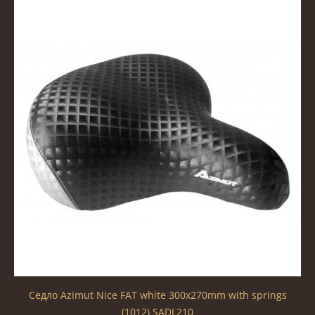
Седло Azimut Nice FAT white 300x270mm with springs
(1012) SADL210