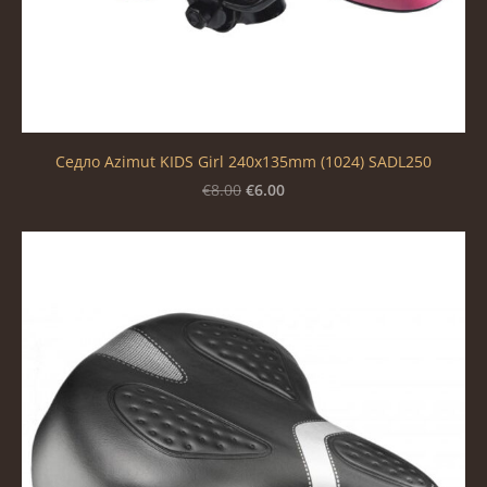
Седло Azimut KIDS Girl 240x135mm (1024) SADL250
€6.00
€8.00