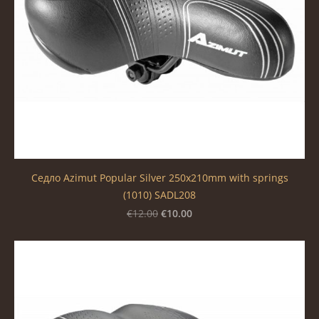
Седло Azimut Popular Silver 250x210mm with springs
(1010) SADL208
€10.00
€12.00