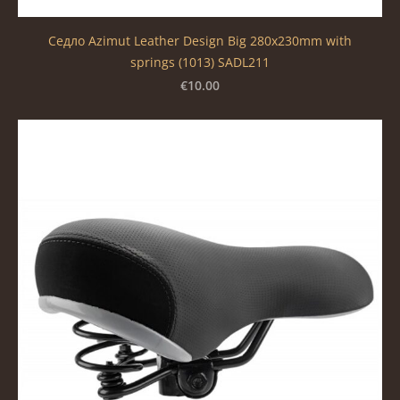
Седло Azimut Leather Design Big 280x230mm with
springs (1013) SADL211
€10.00