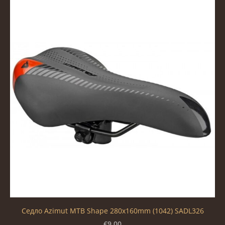
Седло Azimut MTB Shape 280x160mm (1042) SADL326
€9.00