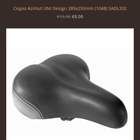
Седло Azimut UNI Design 285x255mm (1048) SADL332
€8.00
€15.00