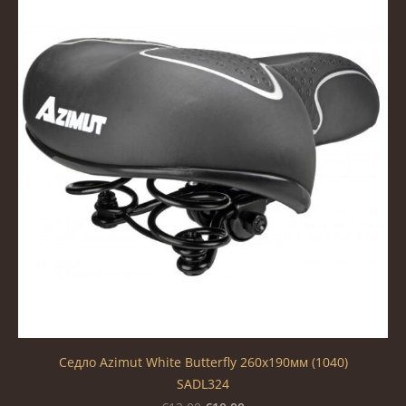
Седло Azimut White Butterfly 260х190мм (1040)
SADL324