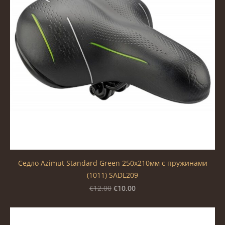
Седло Azimut Standard Green 250х210мм с пружинами
(1011) SADL209
€10.00
€12.00