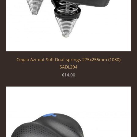
Седло Azimut Soft Dual springs 275x255mm (1030)
SADL294
€14.00