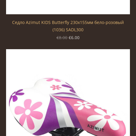
Седло Azimut KIDS Butterfly 230х155мм бело-розовый
(1036) SADL300
€6.00
€8.00