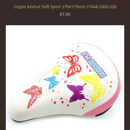
Седло Azimut Soft Sport 270x175mm (1044) SADL328
€7.00