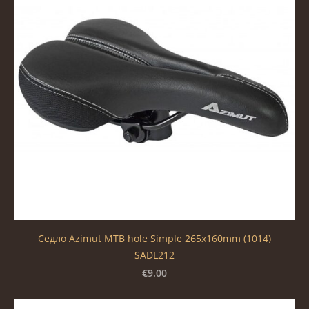
Седло Azimut MTB hole Simple 265x160mm (1014)
SADL212
€9.00