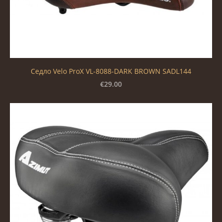
Седло Velo ProX VL-8088-DARK BROWN SADL144
€29.00