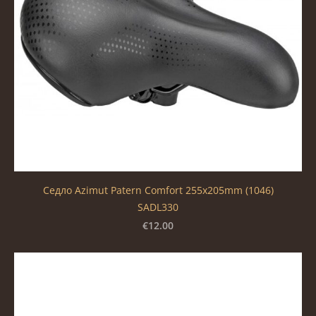
Седло Azimut Patern Comfort 255x205mm (1046)
SADL330
€12.00