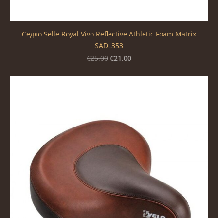
Седло Selle Royal Vivo Reflective Athletic Foam Matrix
SADL353
€21.00
€25.00