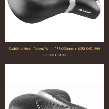
Saddle Azimut Round Wide 285x230mm (1035) SADL299
€10.00
€12.00