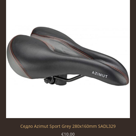
Седло Azimut Sport Grey 280x160mm SADL329
€10.00