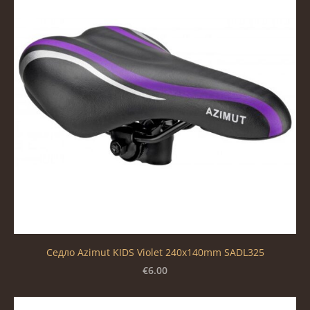
Седло Azimut KIDS Violet 240x140mm SADL325
€6.00