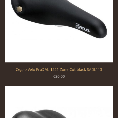
Седло Velo ProX VL-1221 Zone Cut black SADL113
€20.00