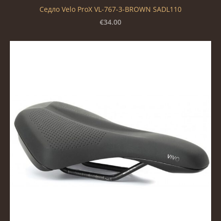
Седло Velo ProX VL-767-3-BROWN SADL110
€34.00