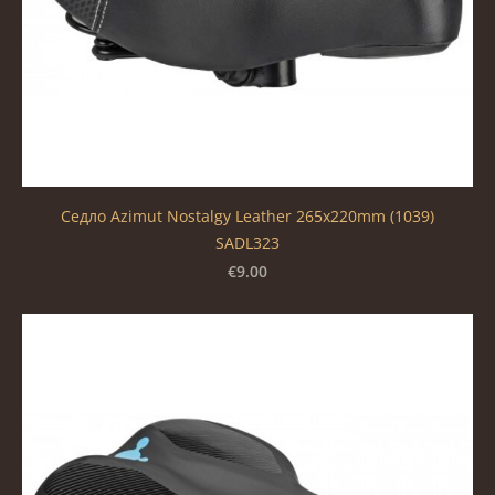
Седло Azimut Nostalgy Leather 265x220mm (1039)
SADL323
€9.00