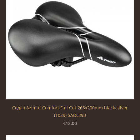
Седло Azimut Comfort Full Cut 265x200mm black-silver
(1029) SADL293
€12.00