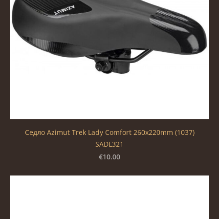
Седло Azimut Trek Lady Comfort 260x220mm (1037)
SADL321
€10.00