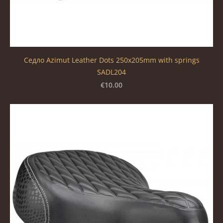
Седло Azimut Leather Dots 250x205mm with springs
SADL204
€10.00