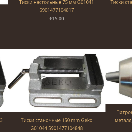
Тиски настольные 75 мм G01041
Тиски ст
5901477104817
€15.00
Патрон
43
Тиски станочные 150 mm Geko
металл
G01044 5901477104848