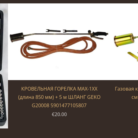
КРОВЕЛЬНАЯ ГОРЕЛКА MAX-1XX
Газовая 
(длина 850 мм) + 5 м ШЛАНГ GEKO
см
G20008 5901477105807
€20.00
4