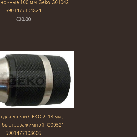
аночные 100 мм Geko G01042
5901477104824
€20.00
 для дрели GEKO 2–13 мм,
, быстрозажимной, G00521
5901477103605