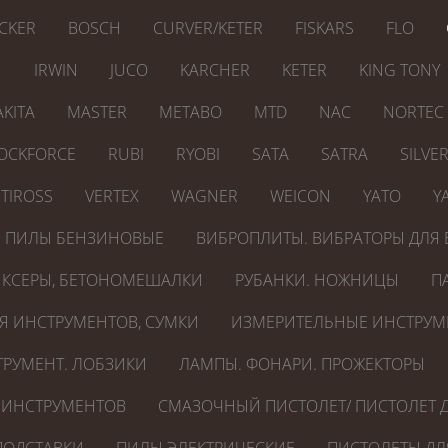
CKER
BOSCH
CURVER/KETER
FISKARS
FLO
N
IRWIN
JUCO
KARCHER
KETER
KING TONY
KITA
MASTER
METABO
MTD
NAC
NORTEC
OCKFORCE
RUBI
RYOBI
SATA
SATRA
SILVE
TIROSS
VERTEX
WAGNER
WEICON
YATO
Y
ПИЛЫ БЕНЗИНОВЫЕ
ВИБРОПЛИТЫ. ВИБРАТОРЫ ДЛЯ 
КСЕРЫ, БЕТОНОМЕШАЛКИ
РУБАНКИ. НОЖНИЦЫ
П
Я ИНСТРУМЕНТОВ, СУМКИ
ИЗМЕРИТЕЛЬНЫЕ ИНСТРУМ
РУМЕНТ. ЛОБЗИКИ
ЛАМПЫ. ФОНАРИ. ПРОЖЕКТОРЫ
 ИНСТРУМЕНТОВ
СМАЗОЧНЫЙ ПИСТОЛЕТ/ ПИСТОЛЕТ Д