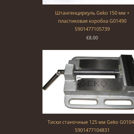
Штангенциркуль Geko 150 мм +
пластиковая коробка G01490
5901477105739
€8.00
Тиски станочные 125 мм Geko G010
5901477104831