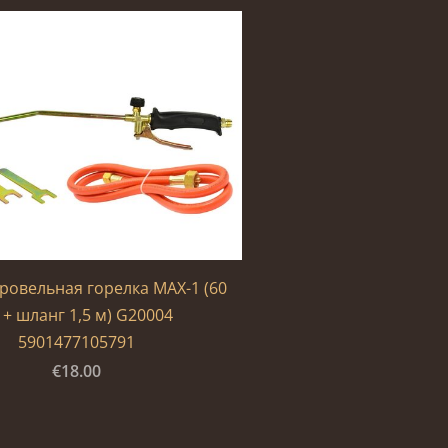
кровельная горелка MAX-1 (60
 + шланг 1,5 м) G20004
5901477105791
€18.00