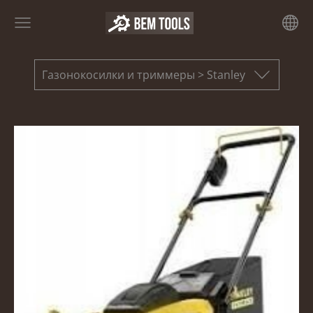
Газонокосилки и триммеры > Stanley