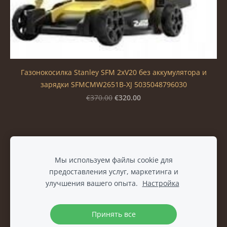
Газонокосилка Stanley SFM 2xV20 без аккумулятора и
зарядки SFMCMW2651B-XJ 5035048796030
€320.00
€370.00
Файлы cookie
Мы используем файлы cookie для
предоставления услуг, маркетинга и
улучшения вашего опыта.
Настройка
Принять все