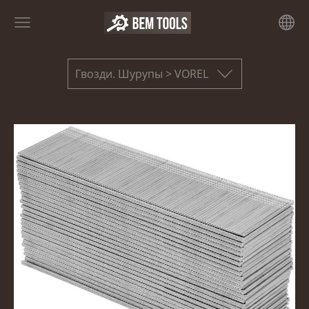
Гвозди. Шурупы > VOREL