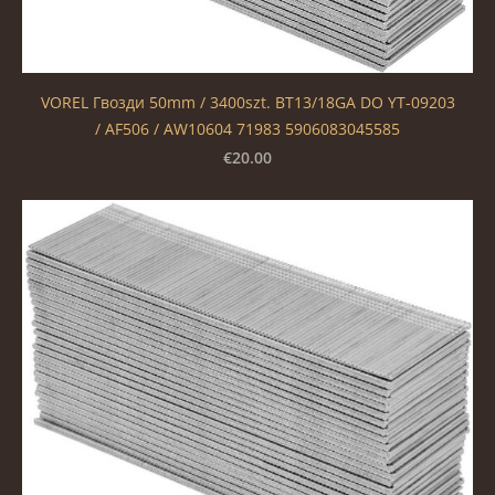
VOREL Гвозди 50mm / 3400szt. BT13/18GA DO YT-09203
/ AF506 / AW10604 71983 5906083045585
€20.00