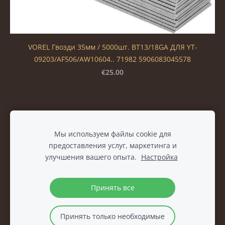
VOREL Гвозди 35мм / 5000шт. BT13/18GA ДЛЯ YT-
09203/AF506/AW10604.. 71982 5906083045578
€25.00
Файлы cookie
Мы используем файлы cookie для
предоставления услуг, маркетинга и
улучшения вашего опыта.
Настройка
Принять все
Принять только необходимые