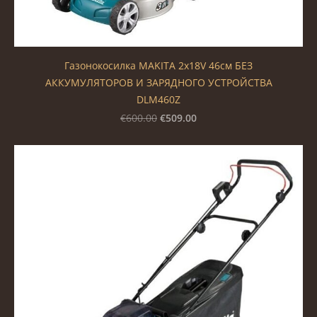
Газонокосилка MAKITA 2x18V 46см БЕЗ
АККУМУЛЯТОРОВ И ЗАРЯДНОГО УСТРОЙСТВА
DLM460Z
€509.00
€600.00