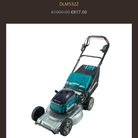
DLM532Z
€817.00
€1000.00