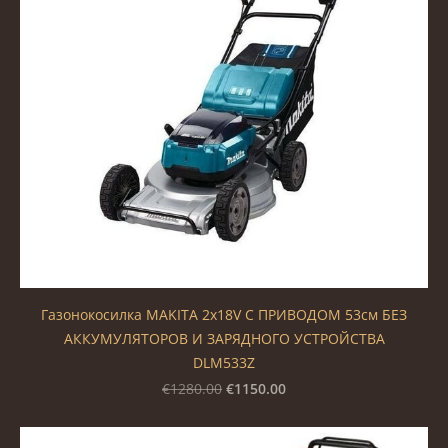
Газонокосилка MAKITA 2x18V С ПРИВОДОМ 53см БЕЗ
АККУМУЛЯТОРОВ И ЗАРЯДНОГО УСТРОЙСТВА
DLM533Z
€1150.00
€1280.00