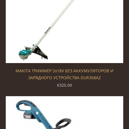
MAKITA ТРИММЕР 2x18V БЕЗ АККУМУЛЯТОРОВ И
ЗАРЯДНОГО УСТРОЙСТВА DUR368AZ
€325.00