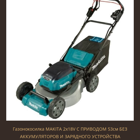
Газонокосилка MAKITA 2x18V С ПРИВОДОМ 53см БЕЗ
АККУМУЛЯТОРОВ И ЗАРЯДНОГО УСТРОЙСТВА