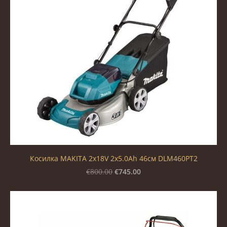
Косилка MAKITA 2x18V 2x5.0Ah 46см DLM460PT2
€745.00
€800.00