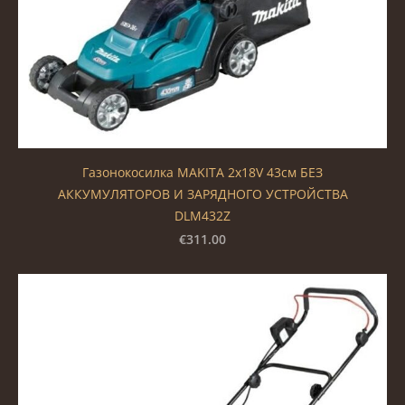
Газонокосилка MAKITA 2x18V 43см БЕЗ
АККУМУЛЯТОРОВ И ЗАРЯДНОГО УСТРОЙСТВА
DLM432Z
€311.00