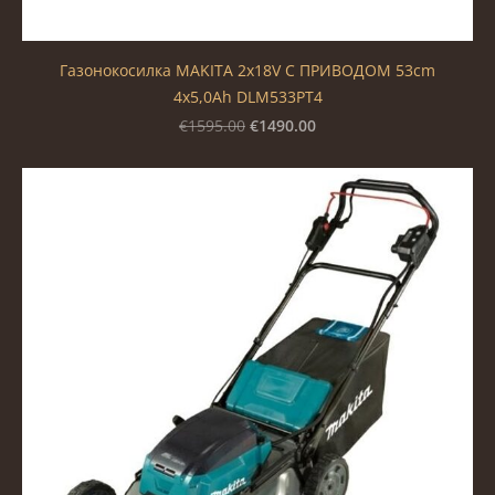
Газонокосилка MAKITA 2x18V С ПРИВОДОМ 53cm
4x5,0Ah DLM533PT4
€1490.00
€1595.00