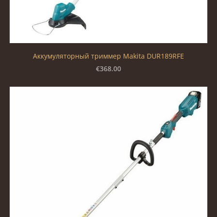
Аккумуляторный триммер Makita DUR189RFE
€368.00