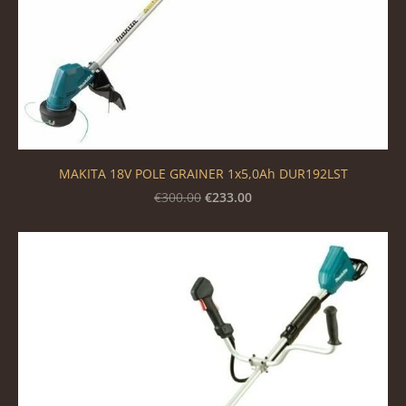
MAKITA 18V POLE GRAINER 1x5,0Ah DUR192LST
€233.00
€300.00