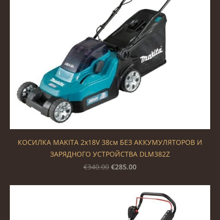
КОСИЛКА MAKITA 2x18V 38см БЕЗ АККУМУЛЯТОРОВ И
ЗАРЯДНОГО УСТРОЙСТВА DLM382Z
€285.00
€340.00