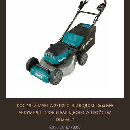
КОСИЛКА MAKITA 2x18V С ПРИВОДОМ 46см БЕЗ
АККУМУЛЯТОРОВ И ЗАРЯДНОГО УСТРОЙСТВА
DLM462Z
€770.00
€890.00