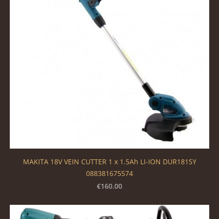
MAKITA 18V VEIN CUTTER 1 x 1.5Ah LI-ION DUR181SY
088381675574
€160.00