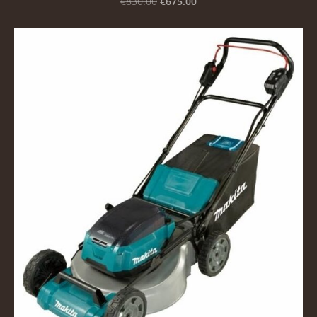
€675.00
€830.00