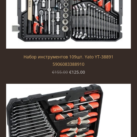
Набор инструментов 109шт. Yato YT-38891
5906083388910
€125.00
€155.00