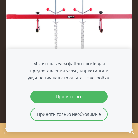
Мы используем файлы cookie для
Рама для снятия двигателя 500кг - Yato YT-55568
предоставления услуг, маркетинга и
€70.00
€80.00
улучшения вашего опыта.
Настройка
Принять все
Принять только необходимые