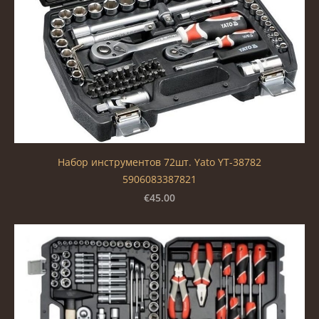
Набор инструментов 72шт. Yato YT-38782
5906083387821
€45.00