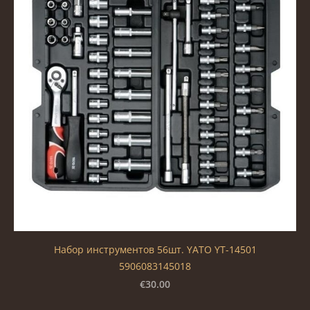
Набор инструментов 56шт. YATO YT-14501
5906083145018
€30.00