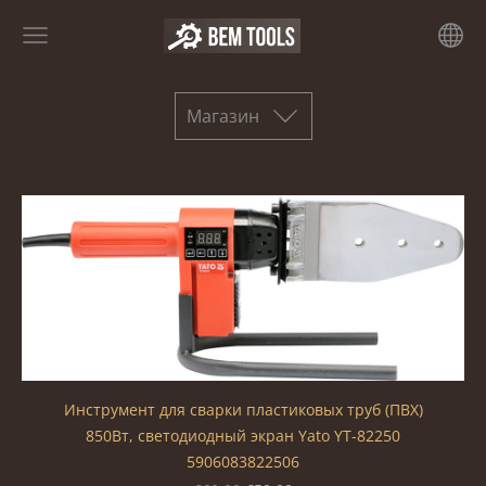
Магазин
Инструмент для сварки пластиковых труб (ПВХ)
850Вт, светодиодный экран Yato YT-82250
5906083822506