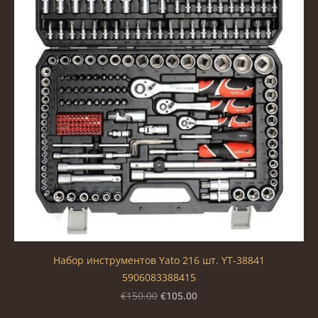
Набор инструментов Yato 216 шт. YT-38841
5906083388415
€105.00
€150.00