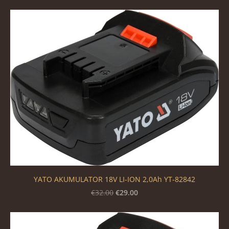
YATO AKUMULATOR 18V LI-ION 2,0Ah YT-82842
€29.00
€32.00