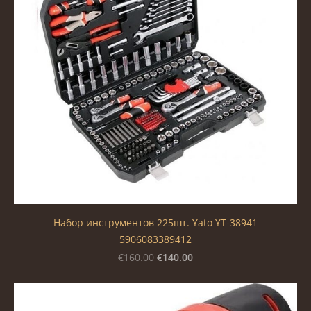
Набор инструментов 225шт. Yato YT-38941
5906083389412
€140.00
€160.00