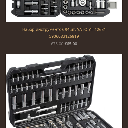
Набор инструментов 94шт. YATO YT-12681
5906083126819
€65.00
€75.00