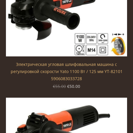
Электрическая угловая шлифовальная машина c
регулировкой скорости Yato 1100 Вт / 125 мм YT-82101
5906083033728
€50.00
€55.00