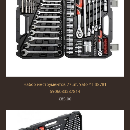
Набор инструментов 77шт. Yato YT-38781
5906083387814
€85.00