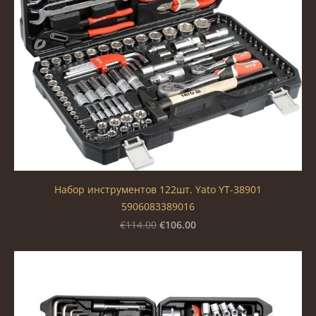
Набор инструментов 122шт. Yato YT-38901
5906083389016
€106.00
€114.00