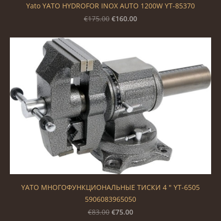
Yato YATO HYDROFOR INOX AUTO 1200W YT-85370
€160.00
€175.00
YATO МНОГОФУНКЦИОНАЛЬНЫЕ ТИСКИ 4 " YT-6505
5906083965050
€75.00
€83.00