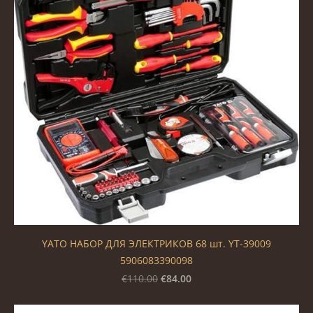
YATO НАБОР ДЛЯ ЭЛЕКТРИКОВ 68 шт. YT-39009
5906083390098
€84.00
€110.00