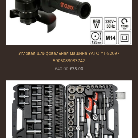
Угловая шлифовальная машина YATO YT-82097
5906083033742
€35.00
€40.00