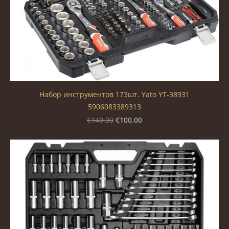
Набор инструментов 173шт. Yato YT-38931
5906083389313
€100.00
€140.00