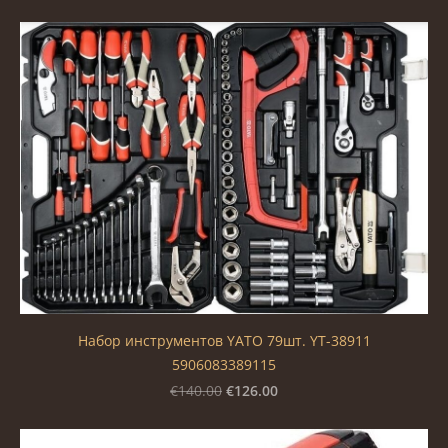
Набор инструментов YATO 79шт. YT-38911
5906083389115
€126.00
€140.00