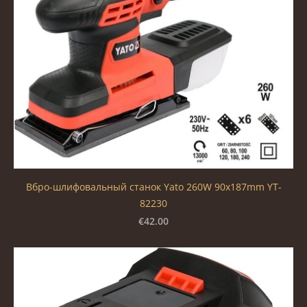
Вбро-шлифовальный станок Yato 260W 90x187mm YT-
82230
€42.00