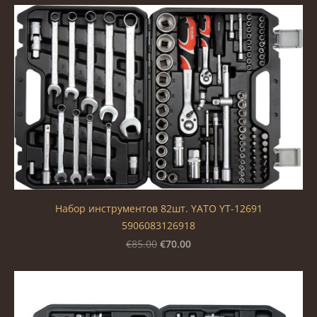
Набор инструментов 82шт. YATO YT-12691
5906083126918
€70.00
€85.00