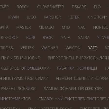
CKER
BOSCH
CURVER/KETER
FISKARS
FLO
N
IRWIN
JUCO
KARCHER
KETER
KING TONY
KITA
MASTER
METABO
MTD
NAC
NORTEC
OCKFORCE
RUBI
RYOBI
SATA
SATRA
SILVE
TIROSS
VERTEX
WAGNER
WEICON
YATO
Y
ПИЛЫ БЕНЗИНОВЫЕ
ВИБРОПЛИТЫ. ВИБРАТОРЫ ДЛЯ 
КСЕРЫ, БЕТОНОМЕШАЛКИ
РУБАНКИ. НОЖНИЦЫ
П
Я ИНСТРУМЕНТОВ, СУМКИ
ИЗМЕРИТЕЛЬНЫЕ ИНСТРУМ
РУМЕНТ. ЛОБЗИКИ
ЛАМПЫ. ФОНАРИ. ПРОЖЕКТОРЫ
 ИНСТРУМЕНТОВ
СМАЗОЧНЫЙ ПИСТОЛЕТ/ ПИСТОЛЕТ Д