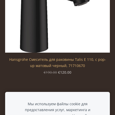
Hansgrohe Смеситель для раковины Talis E 110, с pop-
up матовый черный, 71710670
€120.00
€190.00
Файлы cookie
Мы используем файлы cookie для
предоставления услуг, маркетинга и