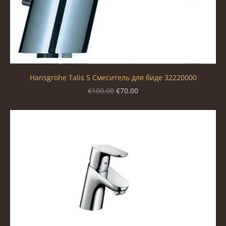
Hansgrohe Talis S Смеситель для биде 32220000
€70.00
€100.00