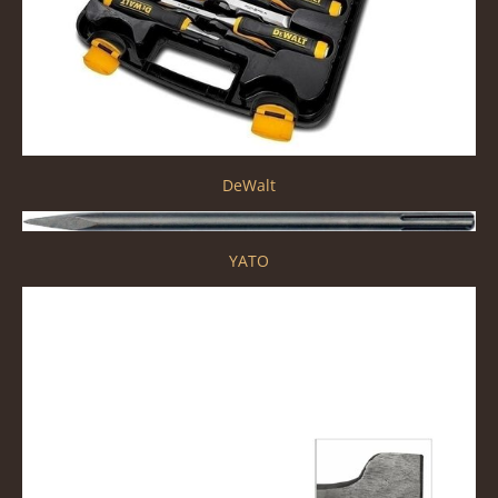
DeWalt
YATO