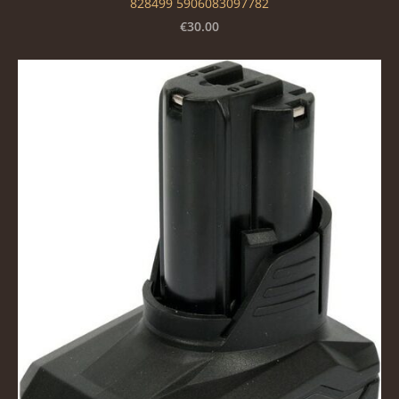
828499 5906083097782
€30.00