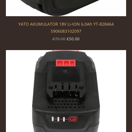
YATO AKUMULATOR 18V LI-ION 6,0Ah YT-828464
5906083102097
€50.00
€70.00