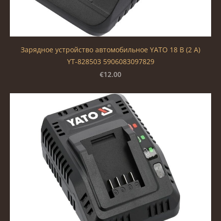
Зарядное устройство автомобильное YATO 18 В (2 А)
YT-828503 5906083097829
€12.00