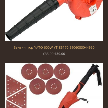
Вентилятор YATO 600W YT-85170 5906083044960
€30.00
€35.00