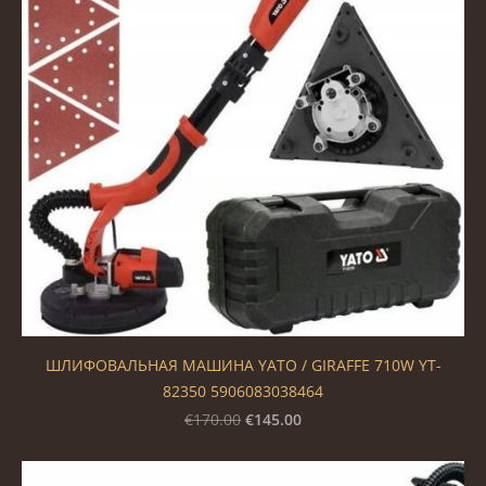
ШЛИФОВАЛЬНАЯ МАШИНА YATO / GIRAFFE 710W YT-
82350 5906083038464
€145.00
€170.00