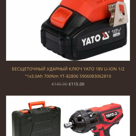
БЕСЩЕТОЧНЫЙ УДАРНЫЙ КЛЮЧ YATO 18V LI-ION 1/2
"1x3,0Ah 700Nm YT-82806 5906083062810
€115.00
€145.00