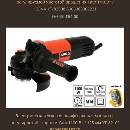
регулируемой частотой вращения Yato 1400Вт /
125мм YT-82098 5906083066221
€54.00
€61.00
Электрическая угловая шлифовальная машина c
регулировкой скорости Yato 1100 Вт / 125 мм YT-82101
5906083033728