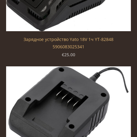
Зарядное устройство Yato 18V 1ч YT-82848
5906083025341
€25.00