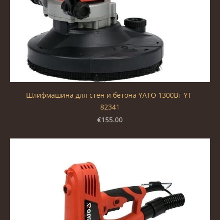
Шлифмашина для стен и бетона YATO 1300Вт YT-
82341
€155.00