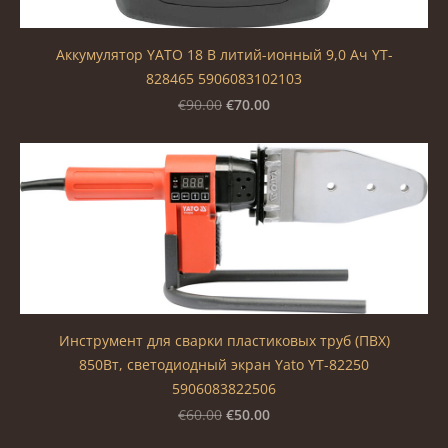
Аккумулятор YATO 18 В литий-ионный 9,0 Ач YT-
828465 5906083102103
€70.00
€90.00
Инструмент для сварки пластиковых труб (ПВХ)
850Вт, светодиодный экран Yato YT-82250
5906083822506
€50.00
€60.00