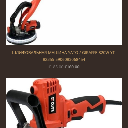
ШЛИФОВАЛЬНАЯ МАШИНА YATO / GIRAFFE 820W YT-
82355 5906083068454
€160.00
€185.00