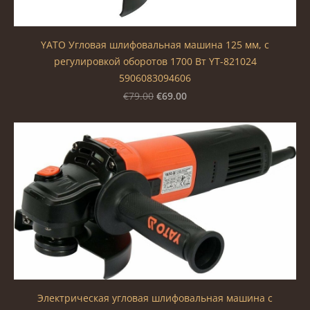
YATO Угловая шлифовальная машина 125 мм, с
регулировкой оборотов 1700 Вт YT-821024
5906083094606
€69.00
€79.00
Электрическая угловая шлифовальная машина с