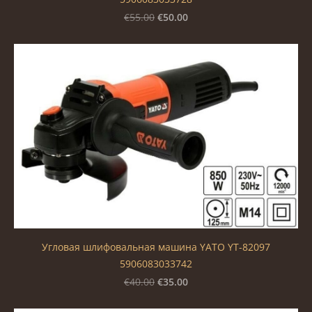
€50.00
€55.00
Угловая шлифовальная машина YATO YT-82097
5906083033742
€35.00
€40.00