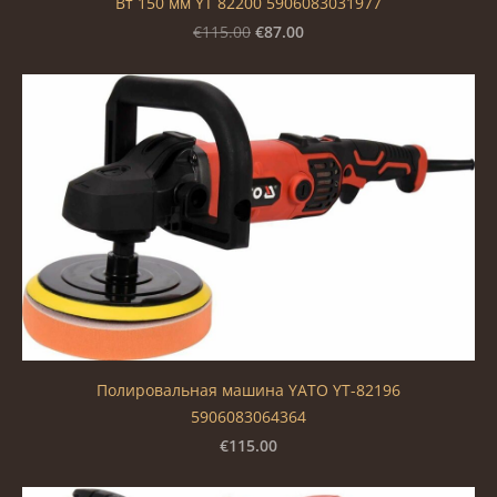
Вт 150 мм YT 82200 5906083031977
€87.00
€115.00
Полировальная машина YATO YT-82196
5906083064364
€115.00