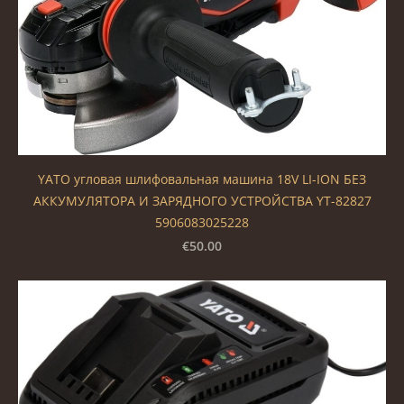
YATO угловая шлифовальная машина 18V LI-ION БЕЗ
АККУМУЛЯТОРА И ЗАРЯДНОГО УСТРОЙСТВА YT-82827
5906083025228
€50.00