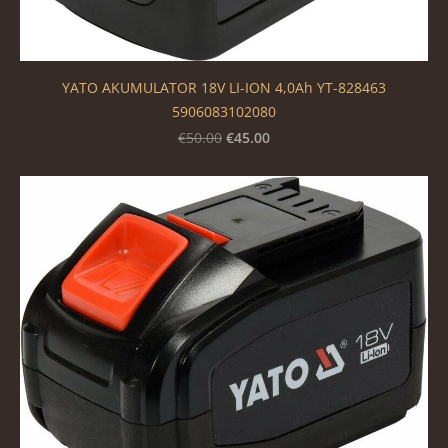
YATO AKUMULATOR 18V LI-ION 4,0Ah YT-828463
5906083102080
€45.00
€50.00