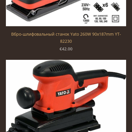
Вбро-шлифовальный станок Yato 260W 90x187mm YT-
82230
€42.00