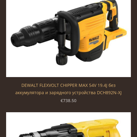
DEWALT FLEXVOLT CHIPPER MAX 54V 19.4J без
аккумулятора и зарядного устройства DCH892N-XJ
€738.50