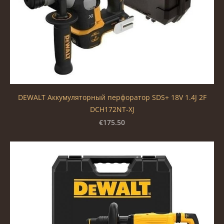
DEWALT Аккумуляторный перфоратор SDS+ 18V 1.4J 2F
DCH172NT-XJ
€175.50