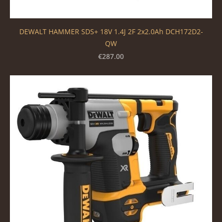
DEWALT HAMMER SDS+ 18V 1.4J 2F 2x2.0Ah DCH172D2-
QW
€287.00