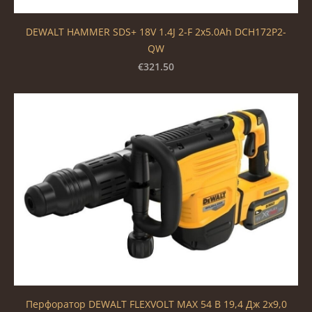
DEWALT HAMMER SDS+ 18V 1.4J 2-F 2x5.0Ah DCH172P2-
QW
€321.50
Перфоратор DEWALT FLEXVOLT MAX 54 В 19,4 Дж 2x9,0