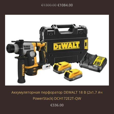
€1084.00
€1300.00
Аккумуляторная перфоратор DEWALT 18 В (2x1,7 Ач
PowerStack) DCH172E2T-QW
€336.00