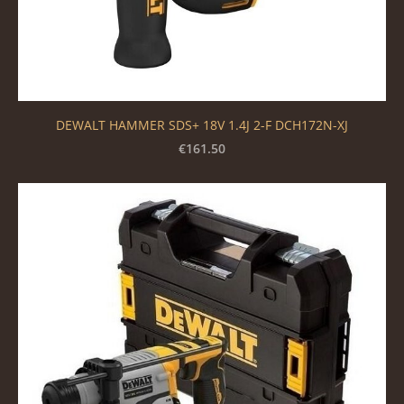
DEWALT HAMMER SDS+ 18V 1.4J 2-F DCH172N-XJ
€161.50