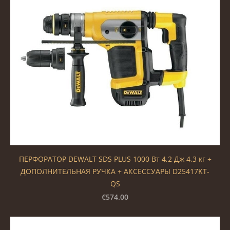
ПЕРФОРАТОР DEWALT SDS PLUS 1000 Вт 4,2 Дж 4,3 кг +
ДОПОЛНИТЕЛЬНАЯ РУЧКА + АКСЕССУАРЫ D25417KT-
QS
€574.00