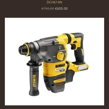
DCH614N
€605.00
€750.00