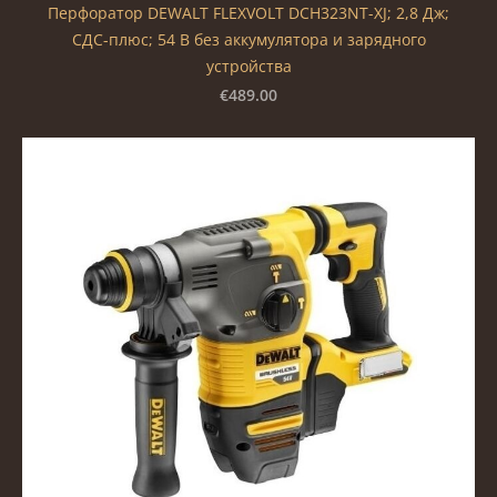
Перфоратор DEWALT FLEXVOLT DCH323NT-XJ; 2,8 Дж;
СДС-плюс; 54 В без аккумулятора и зарядного
устройства
€489.00