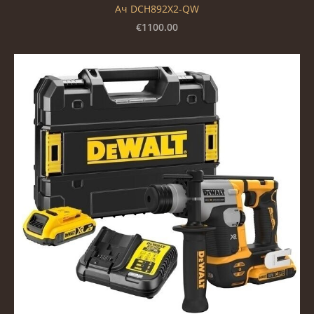
Ач DCH892X2-QW
€1100.00