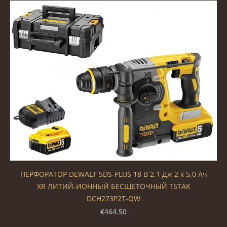
ПЕРФОРАТОР DEWALT SDS-PLUS 18 В 2,1 Дж 2 x 5,0 Ач
XR ЛИТИЙ-ИОННЫЙ БЕСЩЕТОЧНЫЙ TSTAK
DCH273P2T-QW
€464.50