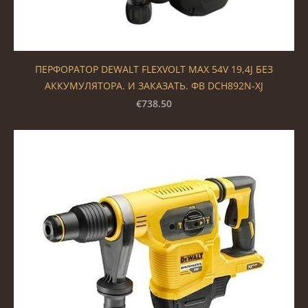
ПЕРФОРАТОР DEWALT FLEXVOLT MAX 54V 19,4J БЕЗ
АККУМУЛЯТОРА. И ЗАКАЗАТЬ. ФВ DCH892N-XJ
€738.50