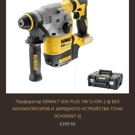
Перфоратор DEWALT SDS-PLUS 18V LI-ION 2.8J БЕЗ
АККУМУЛЯТОРОВ И ЗАРЯДНОГО УСТРОЙСТВА TSTAK
DCH283NT-XJ
€399.50