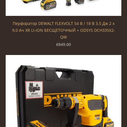
Перфоратор DEWALT FLEXVOLT 54 В / 18 В 3,5 Дж 2 x
9,0 Ач XR LI-ION БЕСЩЕТОЧНЫЙ + ODSYS DCH335X2-
QW
€849.00