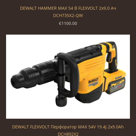
DEWALT HAMMER MAX 54 В FLEXVOLT 2x9,0 Ач
DCH735X2-QW
€1100.00
DEWALT FLEXVOLT Перфоратор MAX 54V 19.4J 2x9.0Ah
DCH892X2