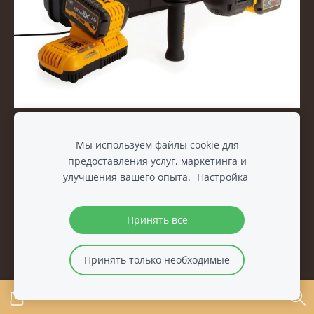
Перфоратор DEWALT DeWalt DCH614X2-QW FlexVolt
10,5 Дж SDS-max 54 В, 2x9,0 Ач, аккумулятор.
Мы используем файлы cookie для
предоставления услуг, маркетинга и
€992.00
улучшения вашего опыта.
Настройка
Принять все
Принять только необходимые