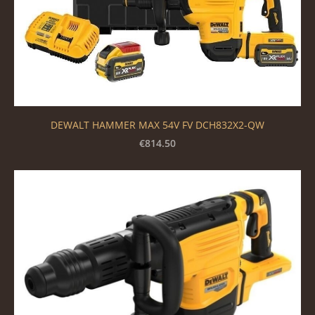
DEWALT HAMMER MAX 54V FV DCH832X2-QW
€814.50