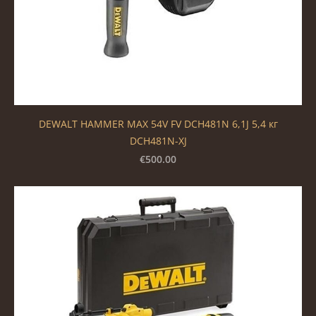
DEWALT HAMMER MAX 54V FV DCH481N 6,1J 5,4 кг
DCH481N-XJ
€500.00