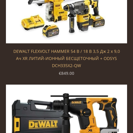
DEWALT FLEXVOLT HAMMER 54 В / 18 В 3,5 Дж 2 x 9,0
Ач XR ЛИТИЙ-ИОННЫЙ БЕСЩЕТОЧНЫЙ + ODSYS
DCH335X2-QW
€849.00