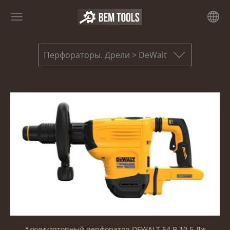
Перфораторы. Дрели > DeWalt
Аккумуляторный перфоратор DEWALT 54 В 10,5 Дж