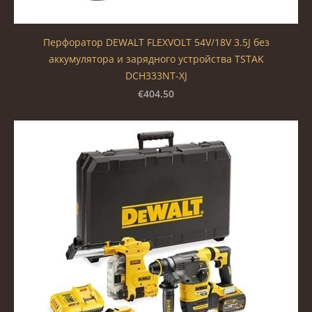
Перфоратор DEWALT FLEXVOLT 54V/18V 3.5J без
аккумулятора и зарядного устройства TSTAK
DCH333NT-XJ
€404.50