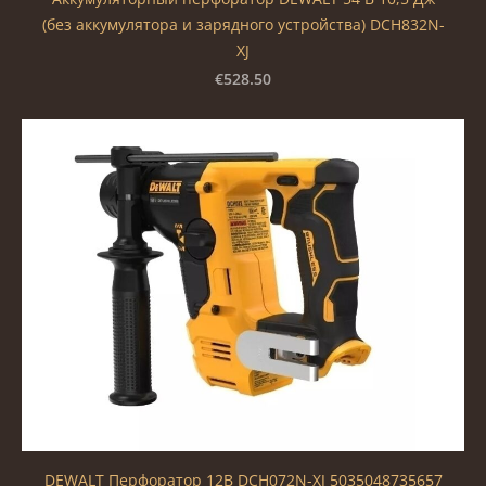
(без аккумулятора и зарядного устройства) DCH832N-
XJ
€528.50
DEWALT Перфоратор 12В DCH072N-XJ 5035048735657