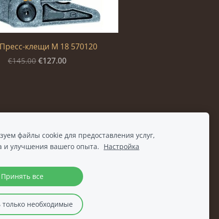
Пресс-клещи М 18 570120
€127.00
€145.00
уем файлы cookie для предоставления услуг,
а и улучшения вашего опыта.
Настройка
Принять все
 только необходимые