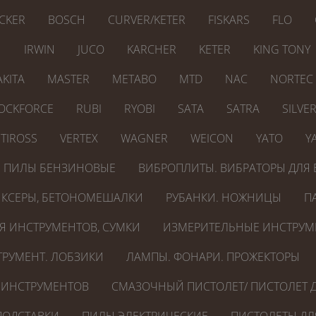
CKER
BOSCH
CURVER/KETER
FISKARS
FLO
N
IRWIN
JUCO
KARCHER
KETER
KING TONY
KITA
MASTER
METABO
MTD
NAC
NORTEC
OCKFORCE
RUBI
RYOBI
SATA
SATRA
SILVE
TIROSS
VERTEX
WAGNER
WEICON
YATO
Y
ПИЛЫ БЕНЗИНОВЫЕ
ВИБРОПЛИТЫ. ВИБРАТОРЫ ДЛЯ 
КСЕРЫ, БЕТОНОМЕШАЛКИ
РУБАНКИ. НОЖНИЦЫ
П
Я ИНСТРУМЕНТОВ, СУМКИ
ИЗМЕРИТЕЛЬНЫЕ ИНСТРУМ
РУМЕНТ. ЛОБЗИКИ
ЛАМПЫ. ФОНАРИ. ПРОЖЕКТОРЫ
 ИНСТРУМЕНТОВ
СМАЗОЧНЫЙ ПИСТОЛЕТ/ ПИСТОЛЕТ Д