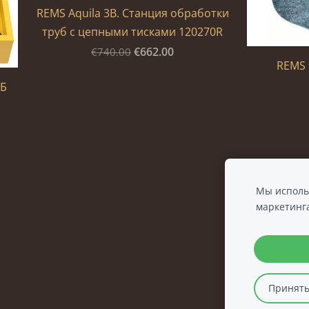
REMS Aquila 3B. Станция обработки
труб с цепными тисками 120270R
€662.00
€740.00
REMS 
УБ
Мы использ
маркетинг
Принять