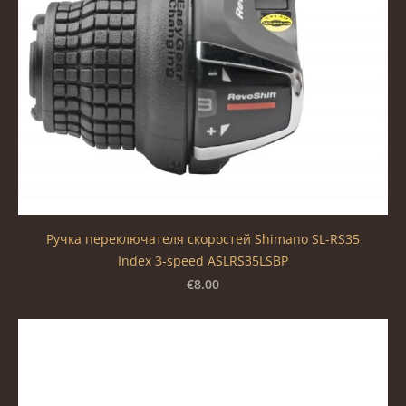
Ручка переключателя скоростей Shimano SL-RS35
Index 3-speed ASLRS35LSBP
€8.00