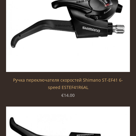
Ручка переключателя скоростей Shimano ST-EF41 6-
speed ESTEF41R6AL
€14.00