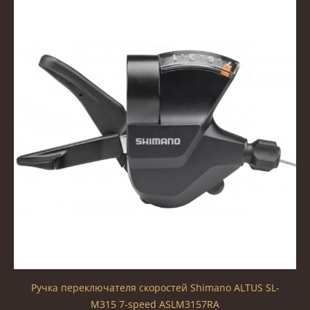
Ручка переключателя скоростей Shimano ALTUS SL-
M315 7-speed ASLM3157RA