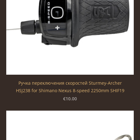
Ручка переключения скоростей Sturmey-Archer
HSJ238 for Shimano Nexus 8-speed 2250mm SHIF19
€10.00