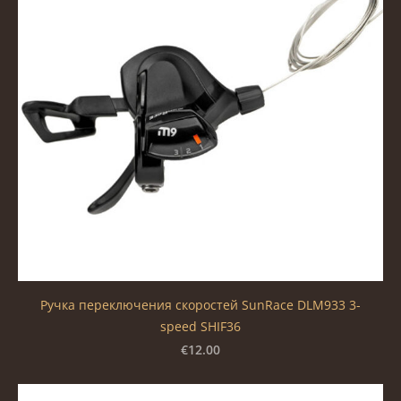
Ручка переключения скоростей SunRace DLM933 3-
speed SHIF36
€12.00