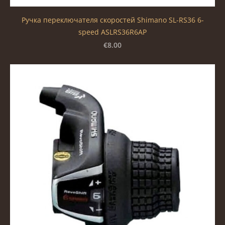
Ручка переключателя скоростей Shimano SL-RS36 6-
speed ASLRS36R6AP
€8.00