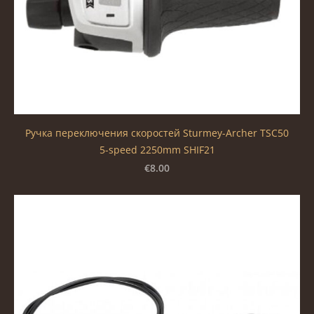
Ручка переключения скоростей Sturmey-Archer TSC50
5-speed 2250mm SHIF21
€8.00