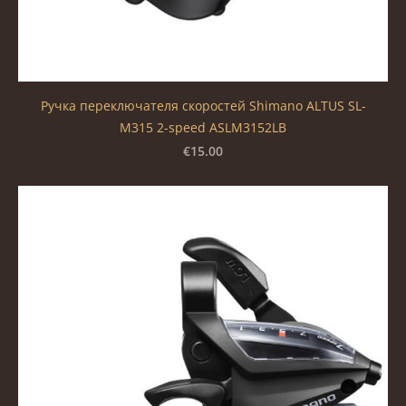
Ручка переключателя скоростей Shimano ALTUS SL-
M315 2-speed ASLM3152LB
€15.00