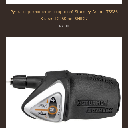
Ручка переключения скоростей Sturmey-Archer TSS86
8-speed 2250mm SHIF27
€7.00