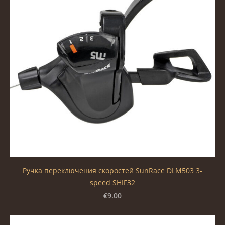
Ручка переключения скоростей SunRace DLM503 3-
speed SHIF32
€9.00