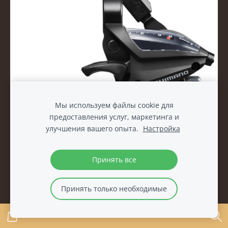
Мы используем файлы cookie для
предоставления услуг, маркетинга и
улучшения вашего опыта.
Настройка
Принять все
Манетка с тормозной ручкой Shimano ST-EF500 8-
speed ESTEF5002RV8AL
Принять только необходимые
€20.00