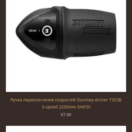
Ручка переключения скоростей Sturmey-Archer TSS3B
3-speed 2250mm SHIF25
€7.00