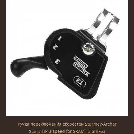
Ручка переключения скоростей Sturmey-Archer
SLST3-HP 3-speed for SRAM T3 SHIF53