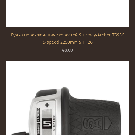
Ручка переключения скоростей Sturmey-Archer TSS56
5-speed 2250mm SHIF26
€8.00