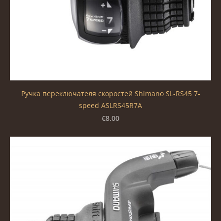
Ручка переключателя скоростей Shimano SL-RS45 7-
speed ASLRS45R7A
€8.00