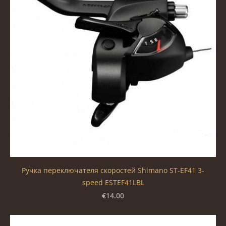
Ручка переключателя скоростей Shimano ST-EF41 3-
speed ESTEF41LBL
€14.00