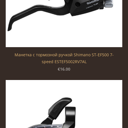
Манетка с тормозной ручкой Shimano ST-EF500 7-
speed ESTEF5002RV7AL
€16.00