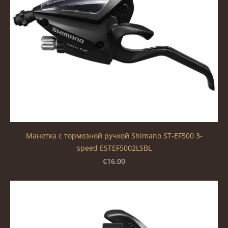
Манетка с тормозной ручкой Shimano ST-EF500 3-
speed ESTEF5002LSBL
€16.00