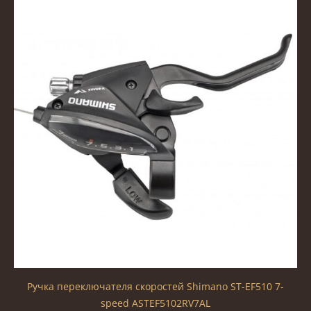
Ручка переключателя скоростей Shimano ST-EF510 7-
speed ASTEF5102RV7AL