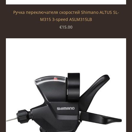
Ручка переключателя скоростей Shimano ALTUS SL-
M315 3-speed ASLM315LB
€15.00