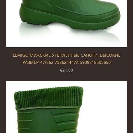
LEMIGO МУЖСКИЕ УТЕПЛЕННЫЕ САПОГИ, ВЫСОКИЕ
РАЗМЕР-47/862 758624447A 5908218505650
€21.00