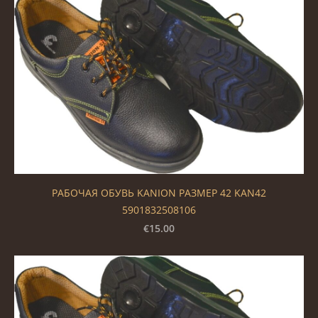
РАБОЧАЯ ОБУВЬ KANION РАЗМЕР 42 KAN42
5901832508106
€15.00