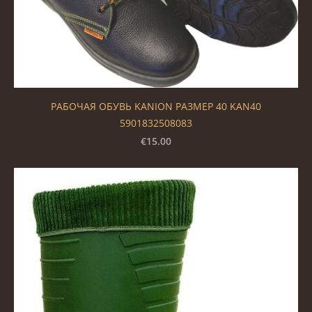
РАБОЧАЯ ОБУВЬ KANION РАЗМЕР 40 KAN40
5901832508083
€15.00