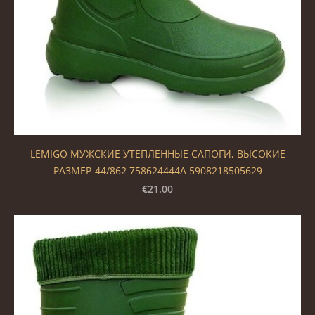
LEMIGO МУЖСКИЕ УТЕПЛЕННЫЕ САПОГИ, ВЫСОКИЕ
РАЗМЕР-44/862 758624444A 5908218505629
€21.00