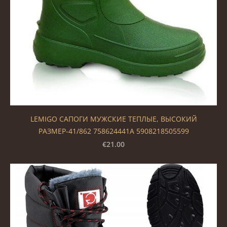
LEMIGO САПОГИ МУЖСКИЕ ТЕПЛЫЕ, ВЫСОКИЙ
РАЗМЕР-41/862 758624441А 5908218505599
€21.00