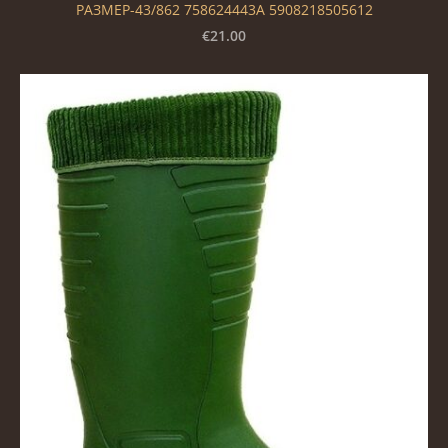
РАЗМЕР-43/862 758624443A 5908218505612
€21.00