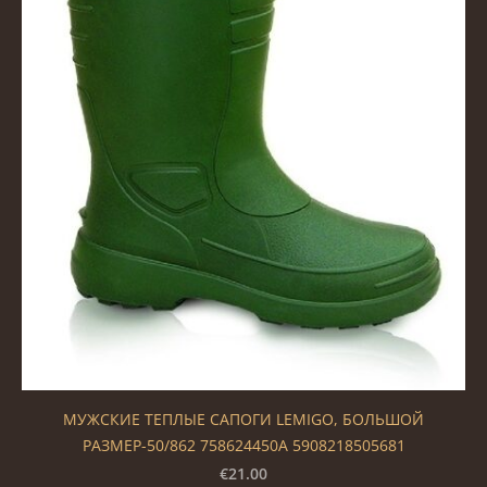
МУЖСКИЕ ТЕПЛЫЕ САПОГИ LEMIGO, БОЛЬШОЙ
РАЗМЕР-50/862 758624450A 5908218505681
€21.00