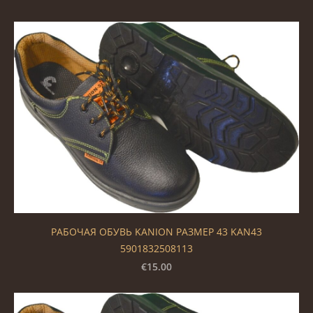
РАБОЧАЯ ОБУВЬ KANION РАЗМЕР 43 KAN43
5901832508113
€15.00