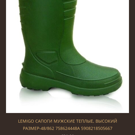
LEMIGO САПОГИ МУЖСКИЕ ТЕПЛЫЕ, ВЫСОКИЙ
РАЗМЕР-48/862 758624448A 5908218505667