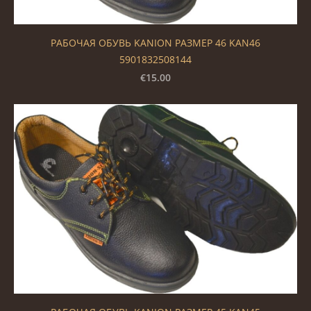
РАБОЧАЯ ОБУВЬ KANION РАЗМЕР 46 KAN46
5901832508144
€15.00