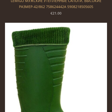
LEMIGO МУЖСКИЕ УТЕПЛЕННЫЕ САПОГИ, ВЫСОКИЕ
РАЗМЕР-42/862 758624442A 5908218505605
€21.00