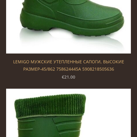
LEMIGO МУЖСКИЕ УТЕПЛЕННЫЕ САПОГИ, ВЫСОКИЕ
РАЗМЕР-45/862 758624445A 5908218505636
€21.00