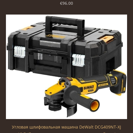
€96.00
Угловая шлифовальная машина DeWalt DCG409NT-XJ