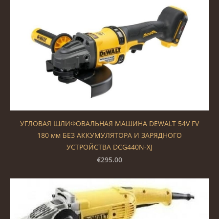
УГЛОВАЯ ШЛИФОВАЛЬНАЯ МАШИНА DEWALT 54V FV
180 мм БЕЗ АККУМУЛЯТОРА И ЗАРЯДНОГО
УСТРОЙСТВА DCG440N-XJ
€295.00