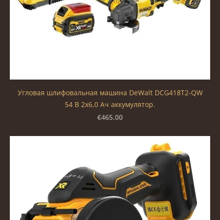
Угловая шлифовальная машина DeWalt DCG418T2-QW
54 В 2х6,0 Ач аккумулятор.
€465.00