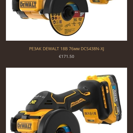
РЕЗАК DEWALT 18В 76мм DCS438N-XJ
€171.50