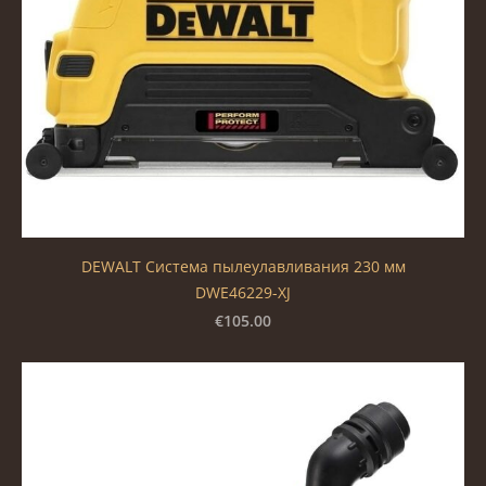
DEWALT Система пылеулавливания 230 мм
DWE46229-XJ
€105.00