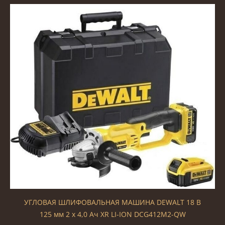
УГЛОВАЯ ШЛИФОВАЛЬНАЯ МАШИНА DEWALT 18 В
125 мм 2 x 4,0 Ач XR LI-ION DCG412M2-QW