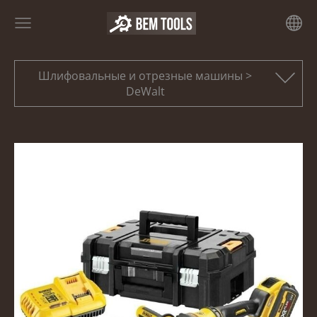
Шлифовальные и отрезные машины >
DeWalt