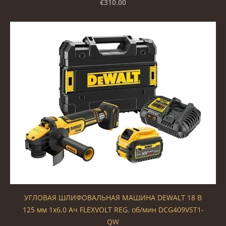
€310.00
УГЛОВАЯ ШЛИФОВАЛЬНАЯ МАШИНА DEWALT 18 В
125 мм 1x6,0 Ач FLEXVOLT REG. об/мин DCG409VST1-
QW