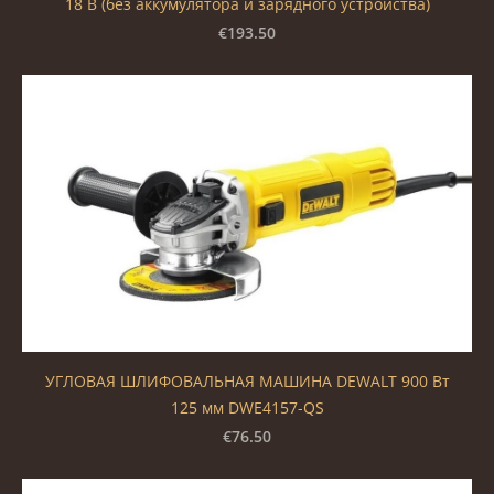
18 В (без аккумулятора и зарядного устройства)
€193.50
УГЛОВАЯ ШЛИФОВАЛЬНАЯ МАШИНА DEWALT 900 Вт
125 мм DWE4157-QS
€76.50