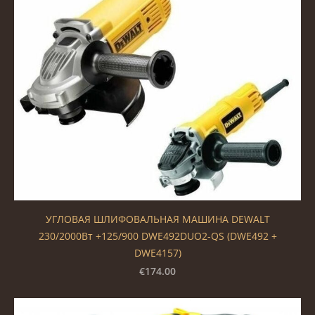
УГЛОВАЯ ШЛИФОВАЛЬНАЯ МАШИНА DEWALT
230/2000Вт +125/900 DWE492DUO2-QS (DWE492 +
DWE4157)
€174.00