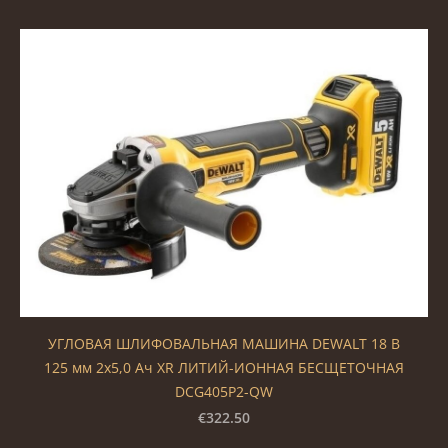
УГЛОВАЯ ШЛИФОВАЛЬНАЯ МАШИНА DEWALT 18 В
125 мм 2x5,0 Ач XR ЛИТИЙ-ИОННАЯ БЕСЩЕТОЧНАЯ
DCG405P2-QW
€322.50