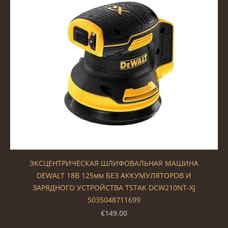
ЭКСЦЕНТРИЧЕСКАЯ ШЛИФОВАЛЬНАЯ МАШИНА
DEWALT 18В 125мм БЕЗ АККУМУЛЯТОРОВ И
ЗАРЯДНОГО УСТРОЙСТВА TSTAK DCW210NT-XJ
5035048711699
€149.00