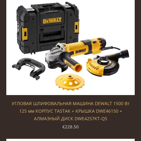
УГЛОВАЯ ШЛИФОВАЛЬНАЯ МАШИНА DEWALT 1500 Вт
125 мм КОРПУС TASTAK + КРЫШКА DWE46150 +
АЛМАЗНЫЙ ДИСК DWE4257KT-QS
€228.50