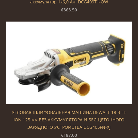
аккумулятор 1x6,0 Ач. DCG409T1-QW
€363.50
УГЛОВАЯ ШЛИФОВАЛЬНАЯ МАШИНА DEWALT 18 В LI-
ION 125 мм БЕЗ АККУМУЛЯТОРА И БЕСЩЕТОЧНОГО
ЗАРЯДНОГО УСТРОЙСТВА DCG405FN-XJ
€187.00