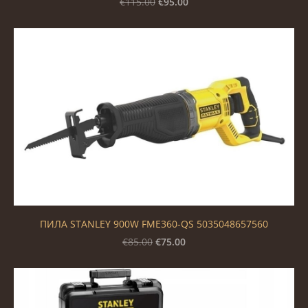
€95.00
€115.00
ПИЛА STANLEY 900W FME360-QS 5035048657560
€75.00
€85.00