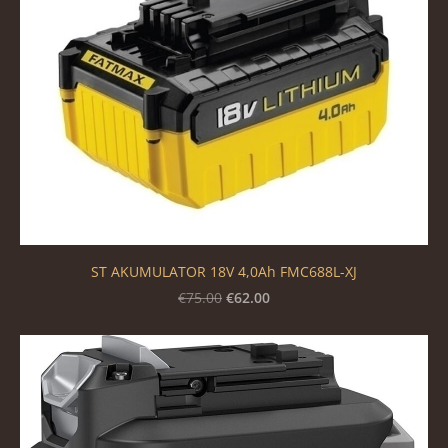
ST AKUMULATOR 18V 4,0Ah FMC688L-XJ
€62.00
€75.00