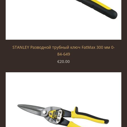
STANLEY Разводной трубный ключ FatMax 300 мм 0-
84-649
€20.00