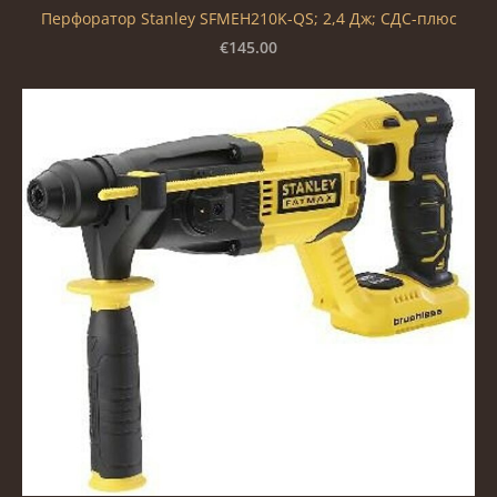
Перфоратор Stanley SFMEH210K-QS; 2,4 Дж; СДС-плюс
€145.00