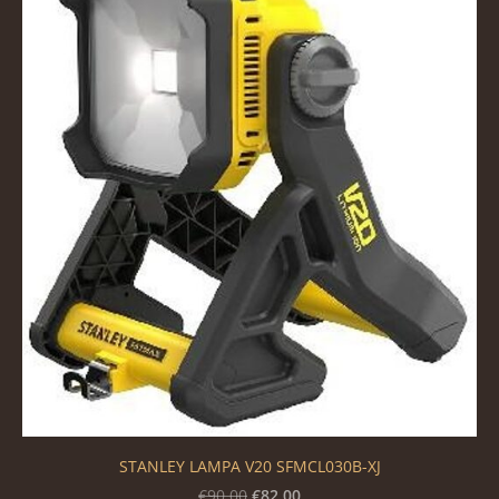
STANLEY LAMPA V20 SFMCL030B-XJ
€82.00
€90.00