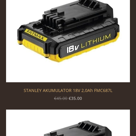
STANLEY AKUMULATOR 18V 2,0Ah FMC687L
€35.00
€45.00