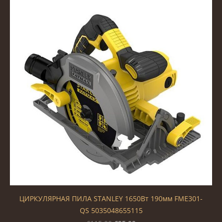
ЦИРКУЛЯРНАЯ ПИЛА STANLEY 1650Вт 190мм FME301-
QS 5035048655115