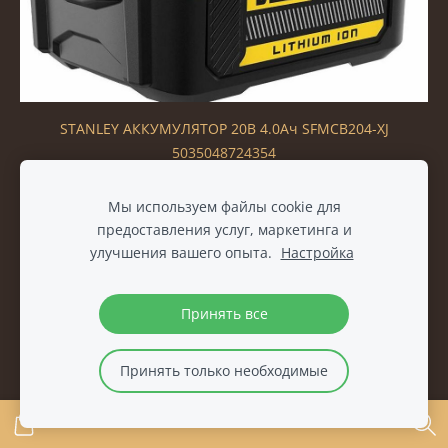
STANLEY АККУМУЛЯТОР 20В 4.0Ач SFMCB204-XJ
5035048724354
€60.00
€74.00
Мы используем файлы cookie для
предоставления услуг, маркетинга и
улучшения вашего опыта.
Настройка
Принять все
Принять только необходимые