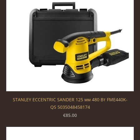
STANLEY ECCENTRIC SANDER 125 мм 480 Вт FME440K-
QS 5035048458174
€85.00