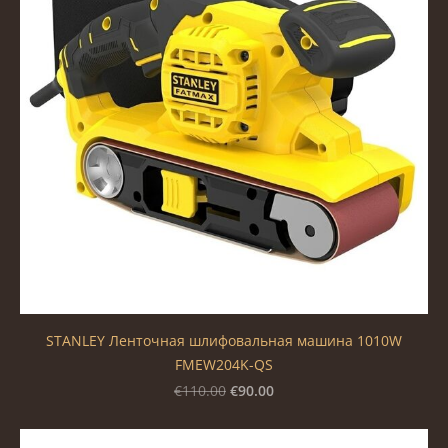
STANLEY Ленточная шлифовальная машина 1010W
FMEW204K-QS
€90.00
€110.00