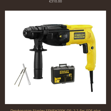
€310.00
Перфоратор Stanley SFMEH200K-QS; 2,2 Дж; SDS plus