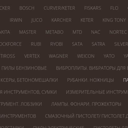
CKER
BOSCH
CURVER/KETER
FISKARS
FLO
N
IRWIN
JUCO
KARCHER
KETER
KING TONY
KITA
MASTER
METABO
MTD
NAC
NORTEC
OCKFORCE
RUBI
RYOBI
SATA
SATRA
SILVE
TIROSS
VERTEX
WAGNER
WEICON
YATO
Y
ПИЛЫ БЕНЗИНОВЫЕ
ВИБРОПЛИТЫ. ВИБРАТОРЫ ДЛЯ 
КСЕРЫ, БЕТОНОМЕШАЛКИ
РУБАНКИ. НОЖНИЦЫ
П
Я ИНСТРУМЕНТОВ, СУМКИ
ИЗМЕРИТЕЛЬНЫЕ ИНСТРУМ
РУМЕНТ. ЛОБЗИКИ
ЛАМПЫ. ФОНАРИ. ПРОЖЕКТОРЫ
 ИНСТРУМЕНТОВ
СМАЗОЧНЫЙ ПИСТОЛЕТ/ ПИСТОЛЕТ Д