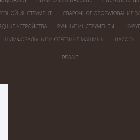
ПОДСТАВКИ
ПИЛЫ ЭЛЕКТРИЧЕСКИЕ
ПИСТОЛЕТЫ ДЛ
РЕЗНОЙ ИНСТРУМЕНТ.
СВАРОЧНОЕ ОБОРУДОВАНИЕ ЭЛ
ЯДНЫЕ УСТРОЙСТВА
РУЧНЫЕ ИНСТРУМЕНТЫ
ШУРУП
ШЛИФОВАЛЬНЫЕ И ОТРЕЗНЫЕ МАШИНЫ
НАСОСЫ
DEWALT