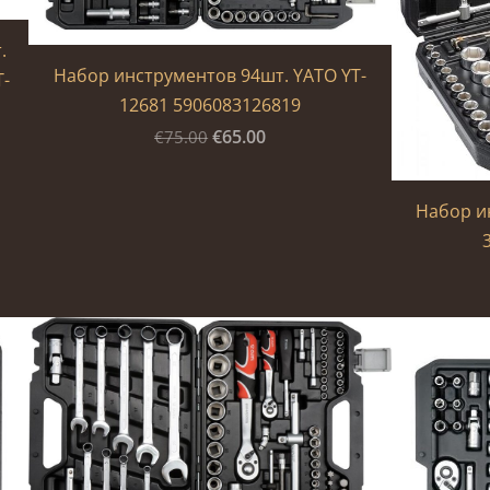
.
Набор инструментов 94шт. YATO YT-
T-
12681 5906083126819
€65.00
€75.00
Набор ин