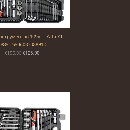
струментов 109шт. Yato YT-
38891 5906083388910
€125.00
€155.00