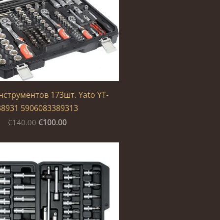
струментов 173шт. Yato YT-
38931 5906083389313
€100.00
€140.00