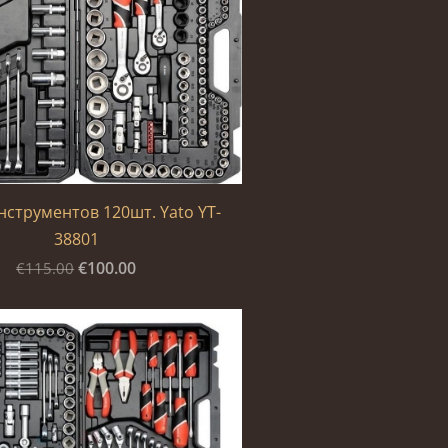
струментов 120шт. Yato YT-
38801
€100.00
€115.00