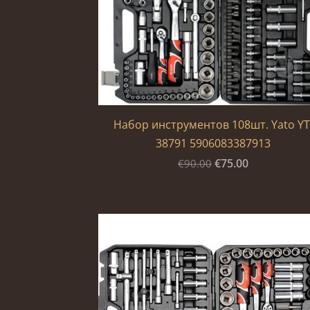
Набор инструментов 108шт. Yato YT
38791 5906083387913
€75.00
€90.00