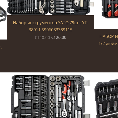
Набор инструментов YATO 79шт. YT-
38911 5906083389115
НАБОР И
€126.00
€140.00
1/2 дюйма
.