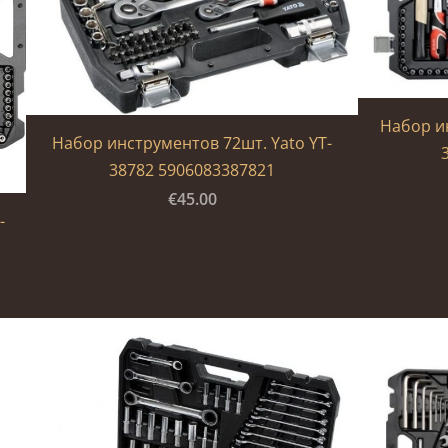
Набор ин
Набор инструментов 72шт. Yato YT-
38782 5906083387821
€45.00
-