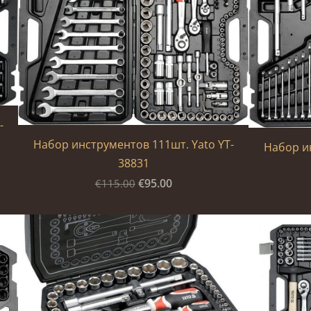
-
Набор инструментов 111шт. Yato YT-
Набор ин
38831
€95.00
€115.00