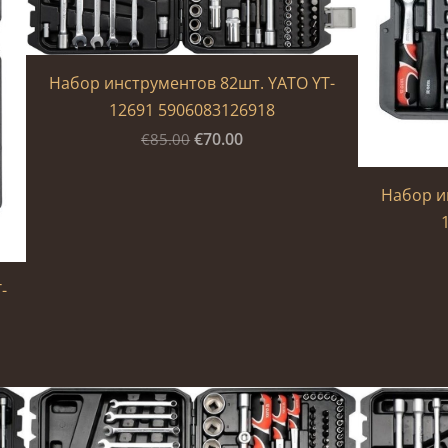
Набор инструментов 82шт. YATO YT-
12691 5906083126918
€70.00
€85.00
Набор и
-