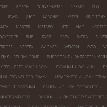
CKER
BOSCH
CURVER/KETER
FISKARS
FLO
N
IRWIN
JUCO
KARCHER
KETER
KING TONY
KITA
MASTER
METABO
MTD
NAC
NORTEC
OCKFORCE
RUBI
RYOBI
SATA
SATRA
SILVE
TIROSS
VERTEX
WAGNER
WEICON
YATO
Y
ПИЛЫ БЕНЗИНОВЫЕ
ВИБРОПЛИТЫ. ВИБРАТОРЫ ДЛЯ 
КСЕРЫ, БЕТОНОМЕШАЛКИ
РУБАНКИ. НОЖНИЦЫ
П
Я ИНСТРУМЕНТОВ, СУМКИ
ИЗМЕРИТЕЛЬНЫЕ ИНСТРУМ
РУМЕНТ. ЛОБЗИКИ
ЛАМПЫ. ФОНАРИ. ПРОЖЕКТОРЫ
 ИНСТРУМЕНТОВ
СМАЗОЧНЫЙ ПИСТОЛЕТ/ ПИСТОЛЕТ Д