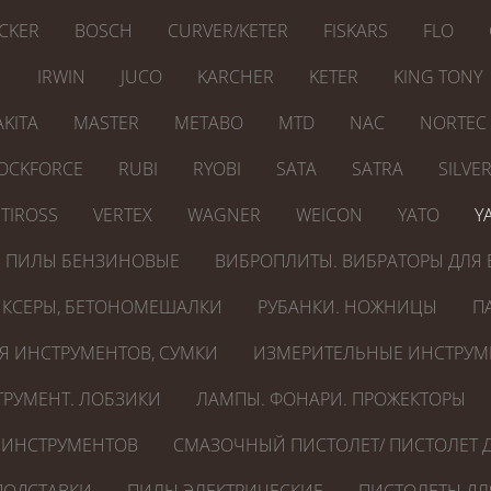
CKER
BOSCH
CURVER/KETER
FISKARS
FLO
N
IRWIN
JUCO
KARCHER
KETER
KING TONY
KITA
MASTER
METABO
MTD
NAC
NORTEC
OCKFORCE
RUBI
RYOBI
SATA
SATRA
SILVE
TIROSS
VERTEX
WAGNER
WEICON
YATO
Y
ПИЛЫ БЕНЗИНОВЫЕ
ВИБРОПЛИТЫ. ВИБРАТОРЫ ДЛЯ 
КСЕРЫ, БЕТОНОМЕШАЛКИ
РУБАНКИ. НОЖНИЦЫ
П
Я ИНСТРУМЕНТОВ, СУМКИ
ИЗМЕРИТЕЛЬНЫЕ ИНСТРУМ
РУМЕНТ. ЛОБЗИКИ
ЛАМПЫ. ФОНАРИ. ПРОЖЕКТОРЫ
 ИНСТРУМЕНТОВ
СМАЗОЧНЫЙ ПИСТОЛЕТ/ ПИСТОЛЕТ Д