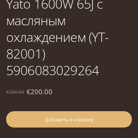
Yato 1600W 65J с
масляным
охлаждением (YT-
82001)
5906083029264
€200.00
€250.00
Добавить в корзину