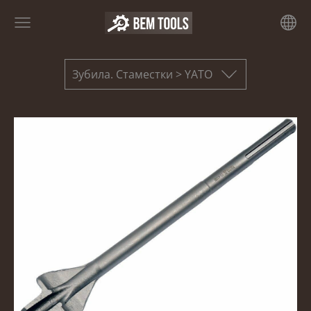
Зубила. Стаместки > YATO