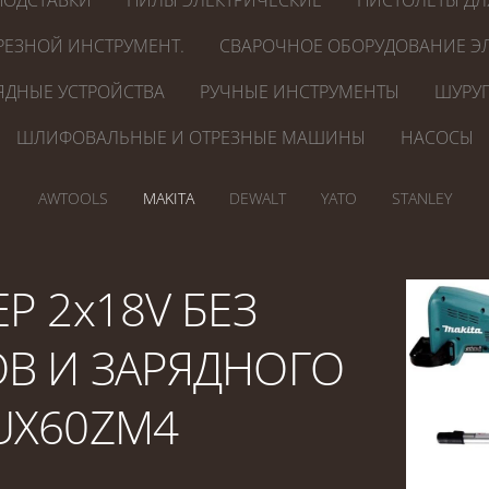
ПОДСТАВКИ
ПИЛЫ ЭЛЕКТРИЧЕСКИЕ
ПИСТОЛЕТЫ ДЛ
РЕЗНОЙ ИНСТРУМЕНТ.
СВАРОЧНОЕ ОБОРУДОВАНИЕ ЭЛ
ЯДНЫЕ УСТРОЙСТВА
РУЧНЫЕ ИНСТРУМЕНТЫ
ШУРУП
ШЛИФОВАЛЬНЫЕ И ОТРЕЗНЫЕ МАШИНЫ
НАСОСЫ
AWTOOLS
MAKITA
DEWALT
YATO
STANLEY
Р 2x18V БЕЗ
В И ЗАРЯДНОГО
UX60ZM4