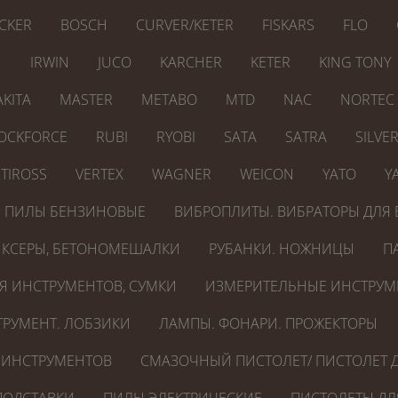
CKER
BOSCH
CURVER/KETER
FISKARS
FLO
N
IRWIN
JUCO
KARCHER
KETER
KING TONY
KITA
MASTER
METABO
MTD
NAC
NORTEC
OCKFORCE
RUBI
RYOBI
SATA
SATRA
SILVE
TIROSS
VERTEX
WAGNER
WEICON
YATO
Y
ПИЛЫ БЕНЗИНОВЫЕ
ВИБРОПЛИТЫ. ВИБРАТОРЫ ДЛЯ 
КСЕРЫ, БЕТОНОМЕШАЛКИ
РУБАНКИ. НОЖНИЦЫ
П
Я ИНСТРУМЕНТОВ, СУМКИ
ИЗМЕРИТЕЛЬНЫЕ ИНСТРУМ
РУМЕНТ. ЛОБЗИКИ
ЛАМПЫ. ФОНАРИ. ПРОЖЕКТОРЫ
 ИНСТРУМЕНТОВ
СМАЗОЧНЫЙ ПИСТОЛЕТ/ ПИСТОЛЕТ Д