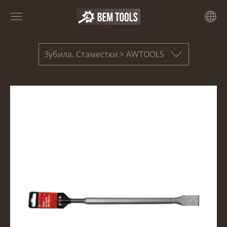
Зубила. Стаместки > AWTOOLS