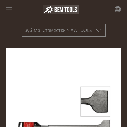
Зубила. Стаместки > AWTOOLS