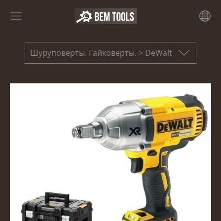
Шуруповерты. Гайковерты. > DeWalt