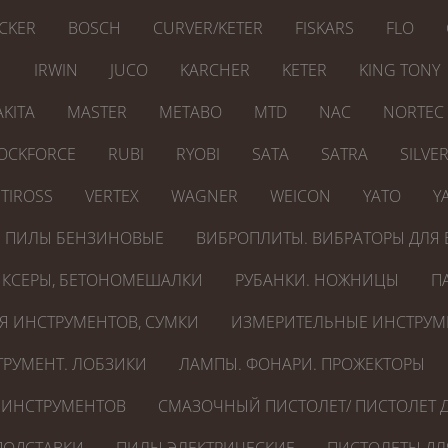
CKER
BOSCH
CURVER/KETER
FISKARS
FLO
N
IRWIN
JUCO
KARCHER
KETER
KING TONY
KITA
MASTER
METABO
MTD
NAC
NORTEC
OCKFORCE
RUBI
RYOBI
SATA
SATRA
SILVE
TIROSS
VERTEX
WAGNER
WEICON
YATO
Y
ПИЛЫ БЕНЗИНОВЫЕ
ВИБРОПЛИТЫ. ВИБРАТОРЫ ДЛЯ 
КСЕРЫ, БЕТОНОМЕШАЛКИ
РУБАНКИ. НОЖНИЦЫ
П
Я ИНСТРУМЕНТОВ, СУМКИ
ИЗМЕРИТЕЛЬНЫЕ ИНСТРУМ
РУМЕНТ. ЛОБЗИКИ
ЛАМПЫ. ФОНАРИ. ПРОЖЕКТОРЫ
 ИНСТРУМЕНТОВ
СМАЗОЧНЫЙ ПИСТОЛЕТ/ ПИСТОЛЕТ Д