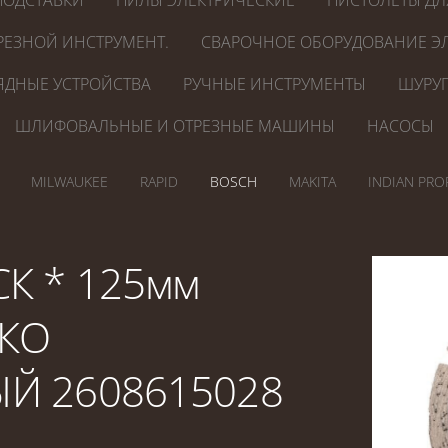
ПОДСТАВКИ
ПИЛЫ ЭЛЕКТРИЧЕСКИЕ
ПИСТОЛЕТЫ ДЛ
РЕЗНОЙ ИНСТРУМЕНТ.
СВАРОЧНОЕ ОБОРУДОВАНИЕ ЭЛ
ЯДНЫЕ УСТРОЙСТВА
РУЧНЫЕ ИНСТРУМЕНТЫ
ШУРУП
ШЛИФОВАЛЬНЫЕ И ОТРЕЗНЫЕ МАШИНЫ
НАСОСЫ
MILWAUKEE
RAPID
BOSCH
MAKITA
INDIAN PRO
К * 125мм
КО
Й 2608615028