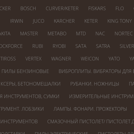
CKER
BOSCH
CURVER/KETER
FISKARS
FLO
N
IRWIN
JUCO
KARCHER
KETER
KING TONY
KITA
MASTER
METABO
MTD
NAC
NORTEC
OCKFORCE
RUBI
RYOBI
SATA
SATRA
SILVE
TIROSS
VERTEX
WAGNER
WEICON
YATO
Y
ПИЛЫ БЕНЗИНОВЫЕ
ВИБРОПЛИТЫ. ВИБРАТОРЫ ДЛЯ 
КСЕРЫ, БЕТОНОМЕШАЛКИ
РУБАНКИ. НОЖНИЦЫ
П
Я ИНСТРУМЕНТОВ, СУМКИ
ИЗМЕРИТЕЛЬНЫЕ ИНСТРУМ
РУМЕНТ. ЛОБЗИКИ
ЛАМПЫ. ФОНАРИ. ПРОЖЕКТОРЫ
 ИНСТРУМЕНТОВ
СМАЗОЧНЫЙ ПИСТОЛЕТ/ ПИСТОЛЕТ Д