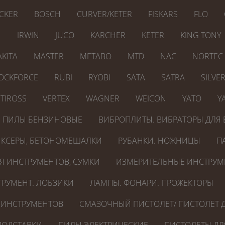
CKER
BOSCH
CURVER/KETER
FISKARS
FLO
N
IRWIN
JUCO
KARCHER
KETER
KING TONY
KITA
MASTER
METABO
MTD
NAC
NORTEC
OCKFORCE
RUBI
RYOBI
SATA
SATRA
SILVE
TIROSS
VERTEX
WAGNER
WEICON
YATO
Y
ПИЛЫ БЕНЗИНОВЫЕ
ВИБРОПЛИТЫ. ВИБРАТОРЫ ДЛЯ 
КСЕРЫ, БЕТОНОМЕШАЛКИ
РУБАНКИ. НОЖНИЦЫ
П
Я ИНСТРУМЕНТОВ, СУМКИ
ИЗМЕРИТЕЛЬНЫЕ ИНСТРУМ
РУМЕНТ. ЛОБЗИКИ
ЛАМПЫ. ФОНАРИ. ПРОЖЕКТОРЫ
 ИНСТРУМЕНТОВ
СМАЗОЧНЫЙ ПИСТОЛЕТ/ ПИСТОЛЕТ Д