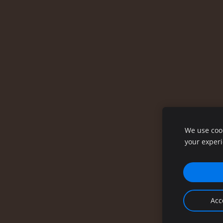
We use cook
your exper
Acc