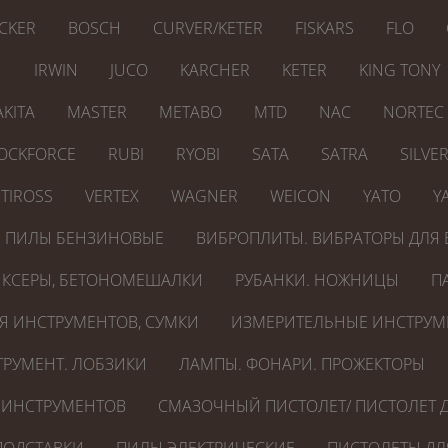
CKER
BOSCH
CURVER/KETER
FISKARS
FLO
N
IRWIN
JUCO
KARCHER
KETER
KING TONY
KITA
MASTER
METABO
MTD
NAC
NORTEC
OCKFORCE
RUBI
RYOBI
SATA
SATRA
SILVE
TIROSS
VERTEX
WAGNER
WEICON
YATO
Y
ПИЛЫ БЕНЗИНОВЫЕ
ВИБРОПЛИТЫ. ВИБРАТОРЫ ДЛЯ 
КСЕРЫ, БЕТОНОМЕШАЛКИ
РУБАНКИ. НОЖНИЦЫ
П
Я ИНСТРУМЕНТОВ, СУМКИ
ИЗМЕРИТЕЛЬНЫЕ ИНСТРУМ
РУМЕНТ. ЛОБЗИКИ
ЛАМПЫ. ФОНАРИ. ПРОЖЕКТОРЫ
 ИНСТРУМЕНТОВ
СМАЗОЧНЫЙ ПИСТОЛЕТ/ ПИСТОЛЕТ Д