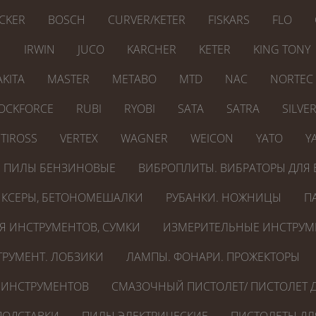
CKER
BOSCH
CURVER/KETER
FISKARS
FLO
N
IRWIN
JUCO
KARCHER
KETER
KING TONY
KITA
MASTER
METABO
MTD
NAC
NORTEC
OCKFORCE
RUBI
RYOBI
SATA
SATRA
SILVE
TIROSS
VERTEX
WAGNER
WEICON
YATO
Y
ПИЛЫ БЕНЗИНОВЫЕ
ВИБРОПЛИТЫ. ВИБРАТОРЫ ДЛЯ 
КСЕРЫ, БЕТОНОМЕШАЛКИ
РУБАНКИ. НОЖНИЦЫ
П
Я ИНСТРУМЕНТОВ, СУМКИ
ИЗМЕРИТЕЛЬНЫЕ ИНСТРУМ
РУМЕНТ. ЛОБЗИКИ
ЛАМПЫ. ФОНАРИ. ПРОЖЕКТОРЫ
 ИНСТРУМЕНТОВ
СМАЗОЧНЫЙ ПИСТОЛЕТ/ ПИСТОЛЕТ Д