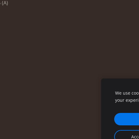
 (A)
We use cook
your exper
Acc