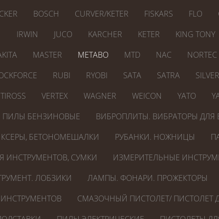
CKER
BOSCH
CURVER/KETER
FISKARS
FLO
N
IRWIN
JUCO
KARCHER
KETER
KING TONY
KITA
MASTER
METABO
MTD
NAC
NORTEC
OCKFORCE
RUBI
RYOBI
SATA
SATRA
SILVE
TIROSS
VERTEX
WAGNER
WEICON
YATO
Y
ПИЛЫ БЕНЗИНОВЫЕ
ВИБРОПЛИТЫ. ВИБРАТОРЫ ДЛЯ 
КСЕРЫ, БЕТОНОМЕШАЛКИ
РУБАНКИ. НОЖНИЦЫ
П
Я ИНСТРУМЕНТОВ, СУМКИ
ИЗМЕРИТЕЛЬНЫЕ ИНСТРУМ
РУМЕНТ. ЛОБЗИКИ
ЛАМПЫ. ФОНАРИ. ПРОЖЕКТОРЫ
 ИНСТРУМЕНТОВ
СМАЗОЧНЫЙ ПИСТОЛЕТ/ ПИСТОЛЕТ Д