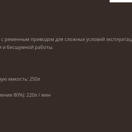
с ременным приводом для сложных условий эксплуата
и и бесшумной работы.
ую емкость: 250л
ении 80%): 220л / мин
н