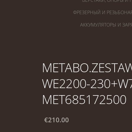
ВЕРСТАКИ, ОПОРЫ И 
ФРЕЗЕРНЫЙ И РЕЗЬБОНА
АККУМУЛЯТОРЫ И ЗАР
METABO.ZESTA
WE2200-230+W7
MET685172500
€210.00