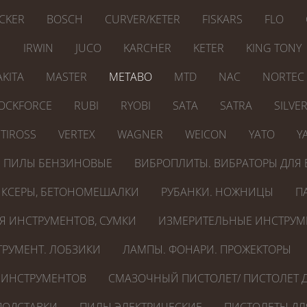
CKER
BOSCH
CURVER/KETER
FISKARS
FLO
N
IRWIN
JUCO
KARCHER
KETER
KING TONY
KITA
MASTER
METABO
MTD
NAC
NORTEC
OCKFORCE
RUBI
RYOBI
SATA
SATRA
SILVE
TIROSS
VERTEX
WAGNER
WEICON
YATO
Y
ПИЛЫ БЕНЗИНОВЫЕ
ВИБРОПЛИТЫ. ВИБРАТОРЫ ДЛЯ 
КСЕРЫ, БЕТОНОМЕШАЛКИ
РУБАНКИ. НОЖНИЦЫ
П
Я ИНСТРУМЕНТОВ, СУМКИ
ИЗМЕРИТЕЛЬНЫЕ ИНСТРУМ
РУМЕНТ. ЛОБЗИКИ
ЛАМПЫ. ФОНАРИ. ПРОЖЕКТОРЫ
 ИНСТРУМЕНТОВ
СМАЗОЧНЫЙ ПИСТОЛЕТ/ ПИСТОЛЕТ Д