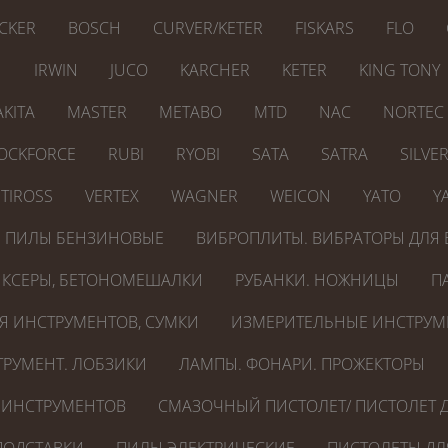
CKER
BOSCH
CURVER/KETER
FISKARS
FLO
N
IRWIN
JUCO
KARCHER
KETER
KING TONY
KITA
MASTER
METABO
MTD
NAC
NORTEC
OCKFORCE
RUBI
RYOBI
SATA
SATRA
SILVE
TIROSS
VERTEX
WAGNER
WEICON
YATO
Y
ПИЛЫ БЕНЗИНОВЫЕ
ВИБРОПЛИТЫ. ВИБРАТОРЫ ДЛЯ 
КСЕРЫ, БЕТОНОМЕШАЛКИ
РУБАНКИ. НОЖНИЦЫ
П
Я ИНСТРУМЕНТОВ, СУМКИ
ИЗМЕРИТЕЛЬНЫЕ ИНСТРУМ
РУМЕНТ. ЛОБЗИКИ
ЛАМПЫ. ФОНАРИ. ПРОЖЕКТОРЫ
 ИНСТРУМЕНТОВ
СМАЗОЧНЫЙ ПИСТОЛЕТ/ ПИСТОЛЕТ Д