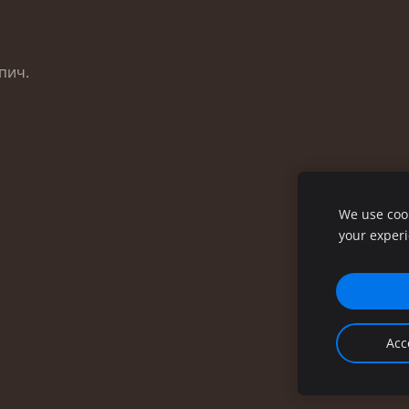
пич.
We use cook
your exper
Acc