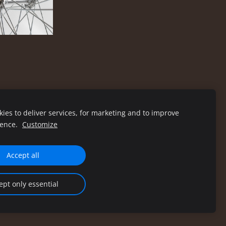
ies to deliver services, for marketing and to improve
ience.
Customize
Accept all
ept only essential