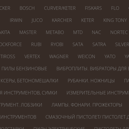
CKER
BOSCH
CURVER/KETER
FISKARS
FLO
N
IRWIN
JUCO
KARCHER
KETER
KING TONY
KITA
MASTER
METABO
MTD
NAC
NORTEC
OCKFORCE
RUBI
RYOBI
SATA
SATRA
SILVE
TIROSS
VERTEX
WAGNER
WEICON
YATO
Y
ПИЛЫ БЕНЗИНОВЫЕ
ВИБРОПЛИТЫ. ВИБРАТОРЫ ДЛЯ 
КСЕРЫ, БЕТОНОМЕШАЛКИ
РУБАНКИ. НОЖНИЦЫ
П
Я ИНСТРУМЕНТОВ, СУМКИ
ИЗМЕРИТЕЛЬНЫЕ ИНСТРУМ
РУМЕНТ. ЛОБЗИКИ
ЛАМПЫ. ФОНАРИ. ПРОЖЕКТОРЫ
 ИНСТРУМЕНТОВ
СМАЗОЧНЫЙ ПИСТОЛЕТ/ ПИСТОЛЕТ Д