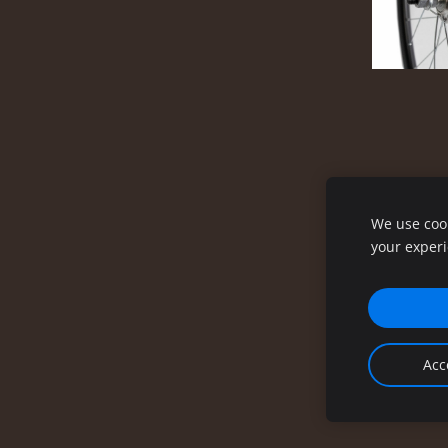
We use cook
your exper
Acc