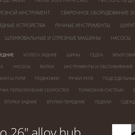
ПОДСТАВКИ
ПИЛЫ ЭЛЕКТРИЧЕСКИЕ
ПИСТОЛЕТЫ ДЛ
РЕЗНОЙ ИНСТРУМЕНТ.
СВАРОЧНОЕ ОБОРУДОВАНИЕ ЭЛ
ЯДНЫЕ УСТРОЙСТВА
РУЧНЫЕ ИНСТРУМЕНТЫ
ШУРУП
ШЛИФОВАЛЬНЫЕ И ОТРЕЗНЫЕ МАШИНЫ
НАСОСЫ
РЕДНИЕ
КОЛЕСА ЗАДНИЕ
ШИНЫ
СЕДЛА
БРЫЗГОВИ
ЕК
НАСОСЫ
ВИЛКИ
ИНСТРУМЕНТЫ И ОБСЛУЖИВАНИЕ
ЫНОСЫ РУЛЯ
ПОДНОЖКИ
РУЧКИ РУЛЯ
ПОДСЕДЕЛЬНЫ
УЧКА ПЕРЕКЛЮЧЕНИЯ СКОРОСТЕЙ
ТОРМОЗНАЯ СИСТЕМА
ВТУЛКИ ЗАДНИЕ
ВТУЛКИ ПЕРЕДНИЕ
ПЕДАЛИ
ОДЕЖД
 26" alloy hub,