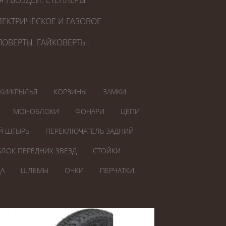
Я ГВОЗДЕЙ. СТЕПЛЕРЫ
ЕКТРИЧЕСКОЕ И ГАЗОВОЕ
ОВЕРТЫ. ГАЙКОВЕРТЫ.
КИ/КРЫЛЬЯ
КОРЗИНЫ
ЗАМКИ
МОНОБЛОКИ
ФОНАРИ
ЦЕПИ
Й ШТЫРЬ
ПЕРЕКЛЮЧАТЕЛЬ ЗАДНИЙ
БЛОК ПЕРЕДНИХ ЗВЕЗД
СТОЙКИ
А
ШЛЕМЫ
ОЧКИ
ПЕРЧАТКИ