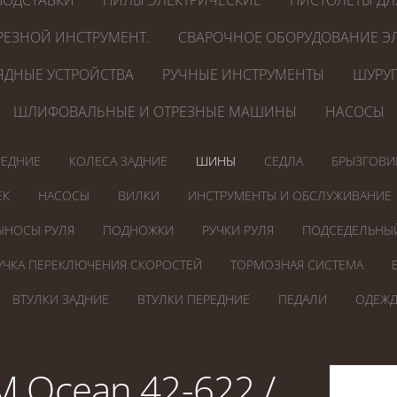
ПОДСТАВКИ
ПИЛЫ ЭЛЕКТРИЧЕСКИЕ
ПИСТОЛЕТЫ ДЛ
РЕЗНОЙ ИНСТРУМЕНТ.
СВАРОЧНОЕ ОБОРУДОВАНИЕ ЭЛ
ЯДНЫЕ УСТРОЙСТВА
РУЧНЫЕ ИНСТРУМЕНТЫ
ШУРУП
ШЛИФОВАЛЬНЫЕ И ОТРЕЗНЫЕ МАШИНЫ
НАСОСЫ
РЕДНИЕ
КОЛЕСА ЗАДНИЕ
ШИНЫ
СЕДЛА
БРЫЗГОВИ
ЕК
НАСОСЫ
ВИЛКИ
ИНСТРУМЕНТЫ И ОБСЛУЖИВАНИЕ
ЫНОСЫ РУЛЯ
ПОДНОЖКИ
РУЧКИ РУЛЯ
ПОДСЕДЕЛЬНЫ
УЧКА ПЕРЕКЛЮЧЕНИЯ СКОРОСТЕЙ
ТОРМОЗНАЯ СИСТЕМА
ВТУЛКИ ЗАДНИЕ
ВТУЛКИ ПЕРЕДНИЕ
ПЕДАЛИ
ОДЕЖД
 Ocean 42-622 /