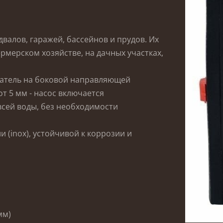
двалов, гаражей, бассейнов и прудов.
Их
мерском хозяйстве, на дачных участках,
атель на боковой направляющей
т 5 мм - насос включается
всей воды, без необходимости
 (inox), устойчивой к коррозии и
 мм)