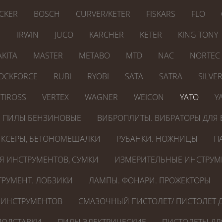
CKER
BOSCH
CURVER/KETER
FISKARS
FLO
N
IRWIN
JUCO
KARCHER
KETER
KING TONY
KITA
MASTER
METABO
MTD
NAC
NORTEC
OCKFORCE
RUBI
RYOBI
SATA
SATRA
SILVE
TIROSS
VERTEX
WAGNER
WEICON
YATO
Y
ПИЛЫ БЕНЗИНОВЫЕ
ВИБРОПЛИТЫ. ВИБРАТОРЫ ДЛЯ 
КСЕРЫ, БЕТОНОМЕШАЛКИ
РУБАНКИ. НОЖНИЦЫ
П
Я ИНСТРУМЕНТОВ, СУМКИ
ИЗМЕРИТЕЛЬНЫЕ ИНСТРУМ
РУМЕНТ. ЛОБЗИКИ
ЛАМПЫ. ФОНАРИ. ПРОЖЕКТОРЫ
 ИНСТРУМЕНТОВ
СМАЗОЧНЫЙ ПИСТОЛЕТ/ ПИСТОЛЕТ Д