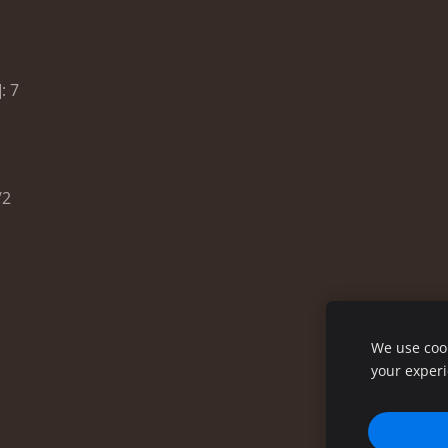
: 7
/2
We use cook
your exper