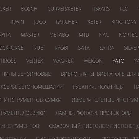
CKER
BOSCH
CURVER/KETER
FISKARS
FLO
N
IRWIN
JUCO
KARCHER
KETER
KING TONY
KITA
MASTER
METABO
MTD
NAC
NORTEC
OCKFORCE
RUBI
RYOBI
SATA
SATRA
SILVE
TIROSS
VERTEX
WAGNER
WEICON
YATO
Y
ПИЛЫ БЕНЗИНОВЫЕ
ВИБРОПЛИТЫ. ВИБРАТОРЫ ДЛЯ 
КСЕРЫ, БЕТОНОМЕШАЛКИ
РУБАНКИ. НОЖНИЦЫ
П
Я ИНСТРУМЕНТОВ, СУМКИ
ИЗМЕРИТЕЛЬНЫЕ ИНСТРУМ
РУМЕНТ. ЛОБЗИКИ
ЛАМПЫ. ФОНАРИ. ПРОЖЕКТОРЫ
 ИНСТРУМЕНТОВ
СМАЗОЧНЫЙ ПИСТОЛЕТ/ ПИСТОЛЕТ Д