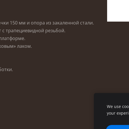
ачки 150 мм и опора из закаленной стали.
 с трапециевидной резьбой.
 платформе.
ковым» лаком.
ботки.
We use cook
your exper