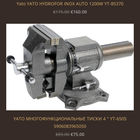
Yato YATO HYDROFOR INOX AUTO 1200W YT-85370
€160.00
€175.00
YATO МНОГОФУНКЦИОНАЛЬНЫЕ ТИСКИ 4 " YT-6505
5906083965050
€75.00
€83.00