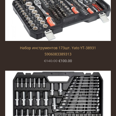
Набор инструментов 173шт. Yato YT-38931
5906083389313
€100.00
€140.00