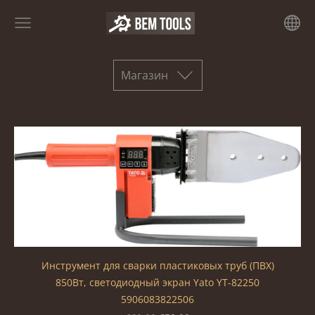
Магазин
Инструмент для сварки пластиковых труб (ПВХ)
850Вт, светодиодный экран Yato YT-82250
5906083822506