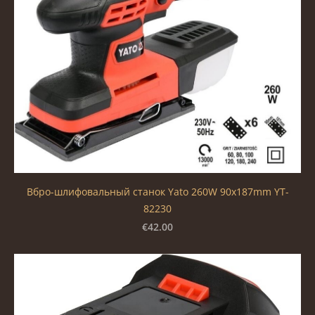
Вбро-шлифовальный станок Yato 260W 90x187mm YT-
82230
€42.00