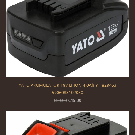
YATO AKUMULATOR 18V LI-ION 4,0Ah YT-828463
5906083102080
€45.00
€50.00