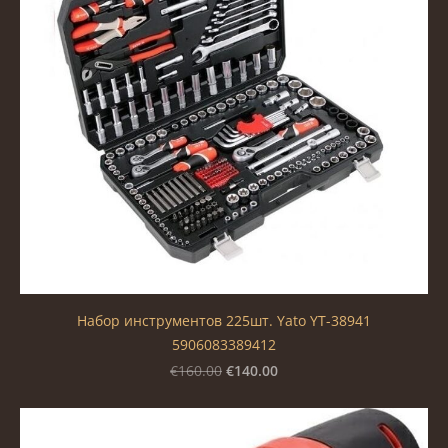
Набор инструментов 225шт. Yato YT-38941
5906083389412
€140.00
€160.00