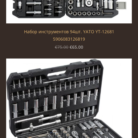
Набор инструментов 94шт. YATO YT-12681
5906083126819
€65.00
€75.00