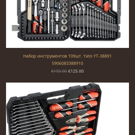
Набор инструментов 109шт. Yato YT-38891
5906083388910
€125.00
€155.00