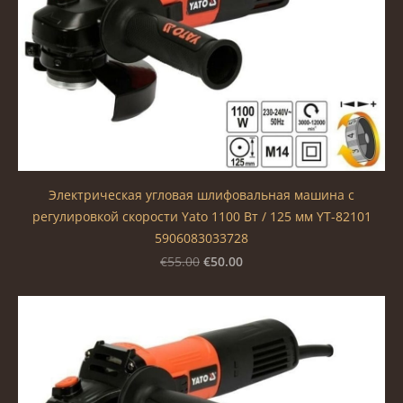
Электрическая угловая шлифовальная машина c
регулировкой скорости Yato 1100 Вт / 125 мм YT-82101
5906083033728
€50.00
€55.00