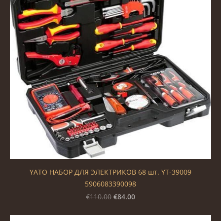
YATO НАБОР ДЛЯ ЭЛЕКТРИКОВ 68 шт. YT-39009
5906083390098
€84.00
€110.00