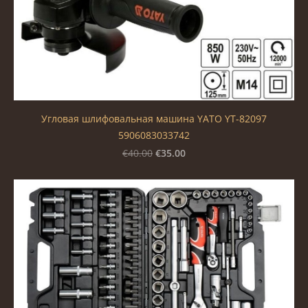
Угловая шлифовальная машина YATO YT-82097
5906083033742
€35.00
€40.00