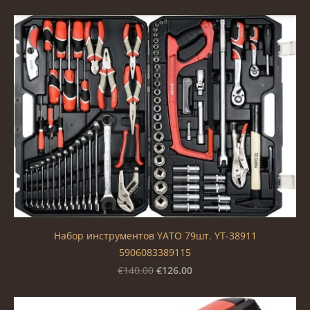
Набор инструментов YATO 79шт. YT-38911
5906083389115
€126.00
€140.00