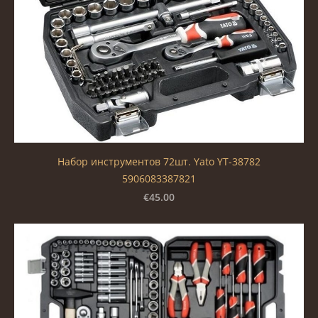
Набор инструментов 72шт. Yato YT-38782
5906083387821
€45.00