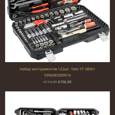
Набор инструментов 122шт. Yato YT-38901
5906083389016
€106.00
€114.00