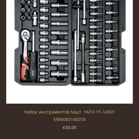
Набор инструментов 56шт. YATO YT-14501
5906083145018
€30.00