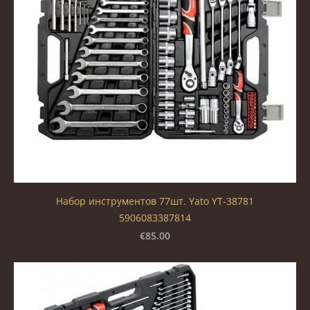
Набор инструментов 77шт. Yato YT-38781
5906083387814
€85.00