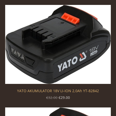
YATO AKUMULATOR 18V LI-ION 2,0Ah YT-82842
€29.00
€32.00