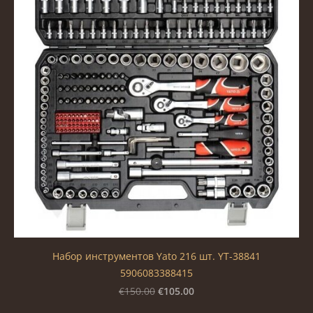
Набор инструментов Yato 216 шт. YT-38841
5906083388415
€105.00
€150.00