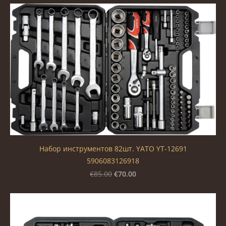
Набор инструментов 82шт. YATO YT-12691
5906083126918
€70.00
€85.00