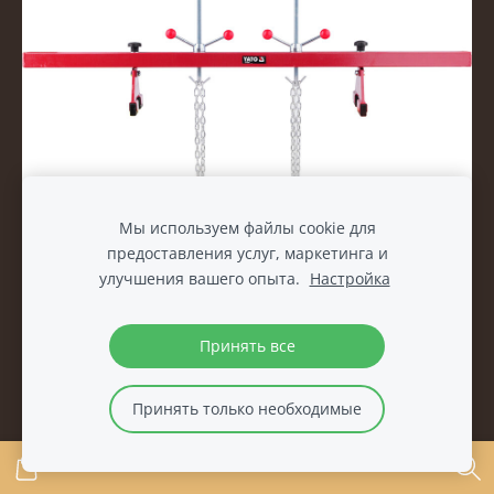
Мы используем файлы cookie для
Рама для снятия двигателя 500кг - Yato YT-55568
предоставления услуг, маркетинга и
€70.00
€80.00
улучшения вашего опыта.
Настройка
Принять все
Принять только необходимые